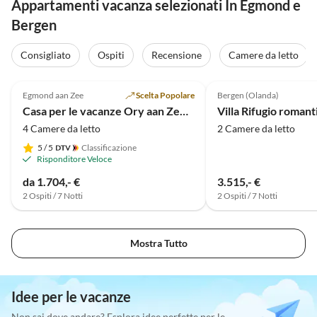
Appartamenti vacanza selezionati In Egmond e
Bergen
Consigliato
Ospiti
Recensione
Camere da letto
Annuncio in
5.0
(1)
Alto
Egmond aan Zee
Scelta Popolare
Bergen (Olanda)
Casa per le vacanze Ory aan Zee, Beach House
Villa Rifugio romant
4 Camere da letto
2 Camere da letto
5
/ 5
Classificazione
Risponditore Veloce
da 1.704,- €
3.515,- €
2 Ospiti / 7 Notti
2 Ospiti / 7 Notti
Mostra Tutto
Idee per le vacanze
Non sai dove andare? Esplora idee perfette per le