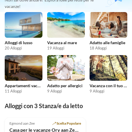
vacanze!
Alloggi di lusso
Vacanza al mare
Adatto alle famiglie
20 Alloggi
19 Alloggi
18 Alloggi
Appartamenti vacanze economici
Adatto per allergici
Vacanza con il tuo cane
11 Alloggi
9 Alloggi
9 Alloggi
Alloggi con 3 Stanza/e da letto
Annuncio in
5.0
(1)
Alto
Egmond aan Zee
Scelta Popolare
Casa per le vacanze Ory aan Zee, Beach House