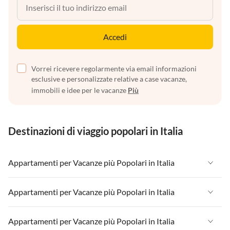
Accedi
Vorrei ricevere regolarmente via email informazioni
esclusive e personalizzate relative a case vacanze,
immobili e idee per le vacanze
Più
Destinazioni di viaggio popolari in Italia
Appartamenti per Vacanze più Popolari in Italia
Appartamenti per Vacanze in Italia
Appartamenti per Vacanze più Popolari in Italia
Appartamenti per Vacanze in Liguria
Appartamenti per Vacanze in Italia
Appartamenti per Vacanze più Popolari in Italia
Appartamenti per Vacanze in Lombardia