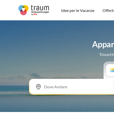
Idee per le Vacanze
Offert
Appar
Trova il