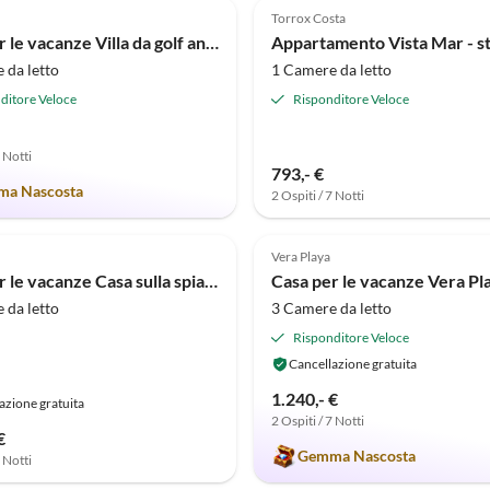
Torrox Costa
Casa per le vacanze Villa da golf andalusa/Dependance
 da letto
1 Camere da letto
ditore Veloce
Risponditore Veloce
7 Notti
793,- €
a Nascosta
2 Ospiti / 7 Notti
(4)
5.0
(1)
Vera Playa
Casa per le vacanze Casa sulla spiaggia con piscine
 da letto
3 Camere da letto
Risponditore Veloce
Cancellazione gratuita
1.240,- €
azione gratuita
2 Ospiti / 7 Notti
€
Gemma Nascosta
7 Notti