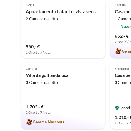
Nerja
Cartaia
Appartamento Latania - vista sensazionale a 180Â°
2 Camere da letto
1 Camere
Rispon
652,- €
2 Ospiti / 
950,- €
Gemm
2 Ospiti / 7 Notti
5.0
(6)
5.0
Cartaia
Estepona
Villa da golf andalusa
3 Camere da letto
3 Camere
1.703,- €
Cancell
2 Ospiti / 7 Notti
1.310,- 
Gemma Nascosta
2 Ospiti / 