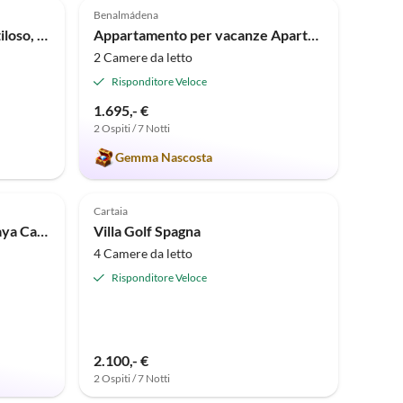
Benalmádena
Appartamento Vista Mar - stiloso, sulla spiaggia a 90m
Appartamento per vacanze Apartamento-Malibu
2 Camere da letto
Risponditore Veloce
1.695,- €
2 Ospiti / 7 Notti
Gemma Nascosta
Annuncio in
Annuncio in
Alto
Alto
Cartaia
Casa per le vacanze Vera Playa Casa Don Carlo
Villa Golf Spagna
4 Camere da letto
Risponditore Veloce
2.100,- €
2 Ospiti / 7 Notti