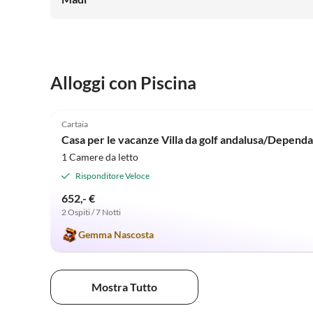
Sonnenauf- und Sonnenuntergängen belohnt. Abends
kann man stundenlang auf der warmen Terrasse sitzen
und in Ruhe viele Urlaubsbücher lesen. Morgens ist der
Essentisch auf Terrasse schön schattig. Wir haben uns
wohlgefühlt. Danke für die liebevolle Einrichtung. Zum
Alloggi con Piscina
Baden im Meer empfehlen wir die Strände außerhalb
von Nerja.
5.0
(16)
Cartaia
Casa per le vacanze Villa da golf andalusa/Depend
1 Camere da letto
Risponditore Veloce
652,- €
2 Ospiti / 7 Notti
Gemma Nascosta
Mostra Tutto