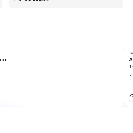
Gehminuten entfernt. Vor Ort kümmert sich Heidi. Sie
ist ist eine Perle! Jan ist ein sehr guter Gastgeber mit ihm
hatten wir stets eine sehr gute Kommunikation. Wir
können das Haus weiterempfehlen und sagen noch
einmal eine großes DANKESCHÖN für die schöne Zeit.
To
ance
A
1 
7
2 