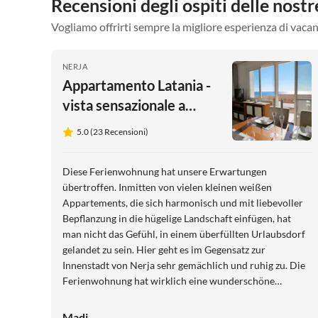
Recensioni degli ospiti delle nos
Vogliamo offrirti sempre la migliore esperienza di vacan
NERJA
Appartamento Latania -
vista sensazionale a
180Â°
5.0 (23 Recensioni)
Diese Ferienwohnung hat unsere Erwartungen
übertroffen. Inmitten von vielen kleinen weißen
Appartements, die sich harmonisch und mit liebevoller
Bepflanzung in die hügelige Landschaft einfügen, hat
man nicht das Gefühl, in einem überfüllten Urlaubsdorf
gelandet zu sein. Hier geht es im Gegensatz zur
Innenstadt von Nerja sehr gemächlich und ruhig zu. Die
Ferienwohnung hat wirklich eine wunderschöne
Terrasse, die dazu beiträgt, sofort im Urlaub
anzukommen. Täglich wird man hier mit neuen
Madi