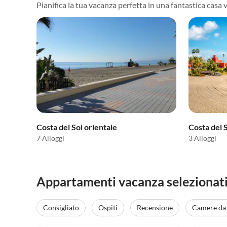
Pianifica la tua vacanza perfetta in una fantastica casa 
Costa del Sol orientale
Costa del 
7 Alloggi
3 Alloggi
Appartamenti vacanza selezionati
Consigliato
Ospiti
Recensione
Camere da 
Annuncio in
5.0
(23)
Alto
5.0