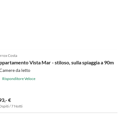
5.0
(11)
rrox Costa
ppartamento Vista Mar - stiloso, sulla spiaggia a 90m
Camere da letto
Risponditore Veloce
93,- €
Ospiti / 7 Notti