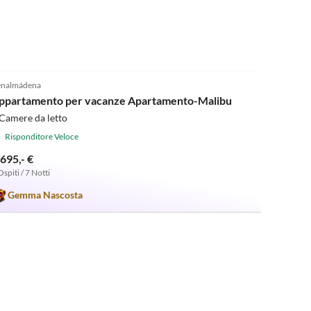
5.0
(10)
nalmádena
ppartamento per vacanze Apartamento-Malibu
Camere da letto
Risponditore Veloce
.695,- €
Ospiti / 7 Notti
Gemma Nascosta