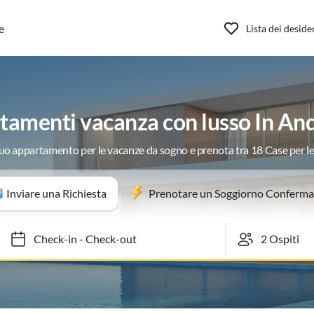
e
Lista dei deside
tamenti vacanza con lusso In And
 tuo appartamento per le vacanze da sogno e prenota tra 18 Case per l
Inviare una Richiesta
Prenotare un Soggiorno Conferma
Check-in
-
Check-out