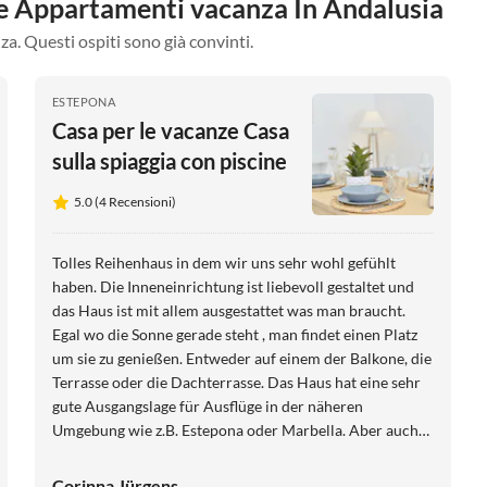
tre Appartamenti vacanza In Andalusia
za. Questi ospiti sono già convinti.
ESTEPONA
Casa per le vacanze Casa
sulla spiaggia con piscine
5.0 (4 Recensioni)
Tolles Reihenhaus in dem wir uns sehr wohl gefühlt
haben. Die Inneneinrichtung ist liebevoll gestaltet und
das Haus ist mit allem ausgestattet was man braucht.
Egal wo die Sonne gerade steht , man findet einen Platz
um sie zu genießen. Entweder auf einem der Balkone, die
Terrasse oder die Dachterrasse. Das Haus hat eine sehr
gute Ausgangslage für Ausflüge in der näheren
Umgebung wie z.B. Estepona oder Marbella. Aber auch
Gibraltar und Ronda sind gut erreichbar. Die Einkäufe
kann man zu Fuß erledigen , auch der Strand ist nur 15
Corinna Jürgens