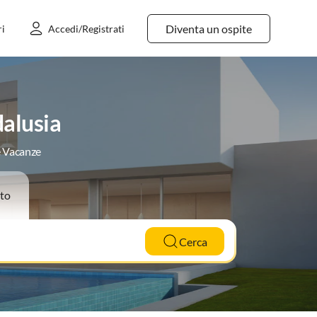
Diventa un ospite
ri
Accedi/Registrati
alusia
e Vacanze
to
Cerca