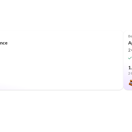
Be
ance
A
2 
1
2 