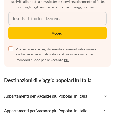
Iscriviti alla nostra newsletter e ricevi regolarmente offerte,
consigli degli insider e tendenze di viaggio attuali.
Accedi
Vorrei ricevere regolarmente via email informazioni
esclusive e personalizzate relative a case vacanze,
immobili e idee per le vacanze
Più
Destinazioni di viaggio popolari in Italia
Appartamenti per Vacanze più Popolari in Italia
Appartamenti per Vacanze in Italia
Appartamenti per Vacanze più Popolari in Italia