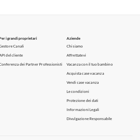
Appartamenti per Vacanze in Sicilia
Per i grandi proprietari
Aziende
Gestore Canali
Chi siamo
API del cliente
Affrettatevi
Conferenza dei Partner Professionisti
Vacanza con il tuo bambino
Acquista case vacanza
Vendi case vacanza
Le condizioni
Protezione dei dati
Informazioni Legali
Divulgazione Responsabile