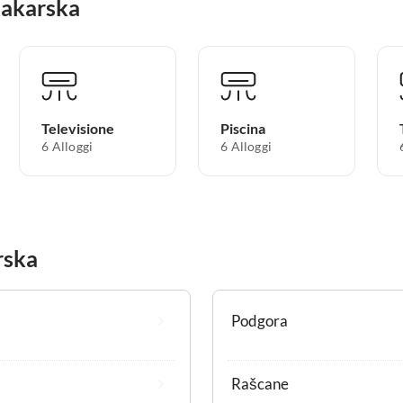
 Makarska
Televisione
Piscina
6 Alloggi
6 Alloggi
rska
Podgora
Rašcane