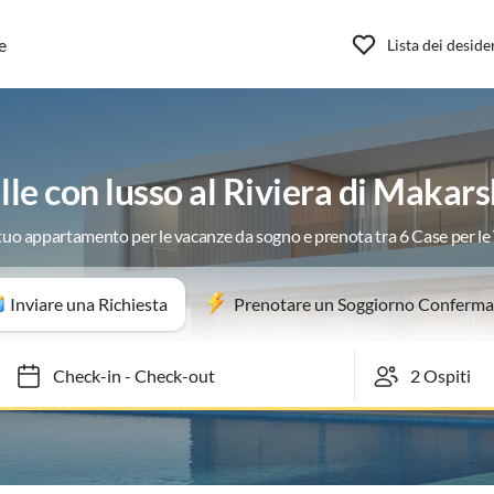
e
Lista dei deside
lle con lusso al Riviera di Makar
 tuo appartamento per le vacanze da sogno e prenota tra 6 Case per l
Inviare una Richiesta
Prenotare un Soggiorno Conferma
Check-in
-
Check-out