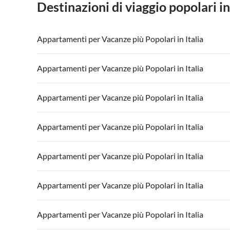
Destinazioni di viaggio popolari in
Appartamenti per Vacanze più Popolari in Italia
Appartamenti per Vacanze in Italia
Appartamenti
Appartamenti per Vacanze più Popolari in Italia
Appartamenti per Vacanze in Lago di Garda
Appartament
Appartamenti per Vacanze in Italia
Appartamenti
Appartamenti per Vacanze più Popolari in Italia
Appartamenti per Vacanze in Lago di Garda
Appartament
Appartamenti per Vacanze in Italia
Appartamenti
Appartamenti per Vacanze più Popolari in Italia
Appartamenti per Vacanze in Lago di Garda
Appartament
Appartamenti per Vacanze in Italia
Appartamenti
Appartamenti per Vacanze più Popolari in Italia
Appartamenti per Vacanze in Lago di Garda
Appartament
Appartamenti per Vacanze in Italia
Appartamenti
Appartamenti per Vacanze più Popolari in Italia
Appartamenti per Vacanze in Lago di Garda
Appartament
Appartamenti per Vacanze in Italia
Appartamenti
Appartamenti per Vacanze più Popolari in Italia