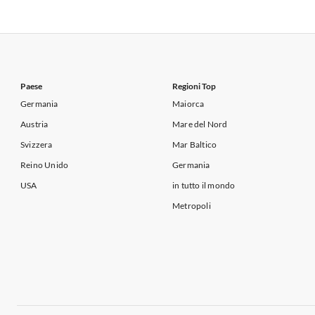
Appartamenti per Vacanze in Lago di Garda
Appartament
Appartamenti per Vacanze in Italia
Appartamenti
Appartamenti per Vacanze in Lago di Garda
Appartament
Paese
Regioni Top
Germania
Maiorca
Austria
Mare del Nord
Svizzera
Mar Baltico
Reino Unido
Germania
USA
in tutto il mondo
Metropoli