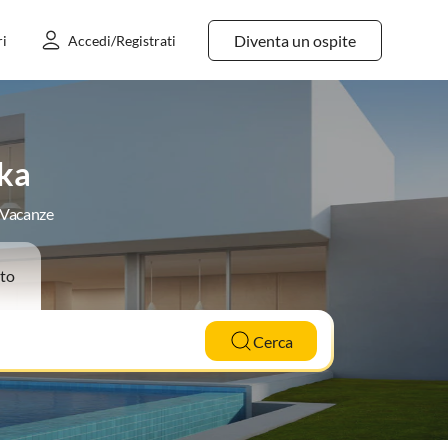
Diventa un ospite
ri
Accedi/Registrati
ska
e Vacanze
to
Cerca