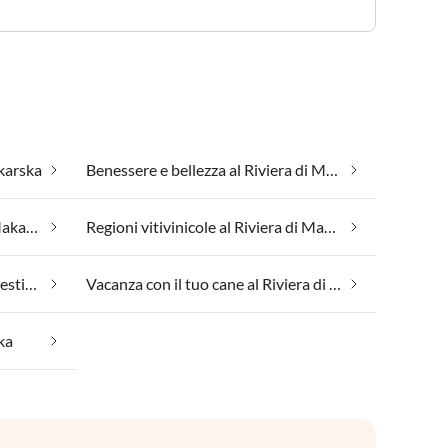
akarska
Benessere e bellezza al Riviera di Makarska
Posizione isolata al Riviera di Makarska
Regioni vitivinicole al Riviera di Makarska
Vacanza con il tuo animale domestico al Riviera di Makarska
Vacanza con il tuo cane al Riviera di Makarska
ka