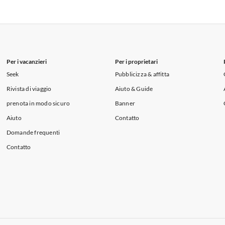
i per Vacanze in Lago di Como
 per Vacanze in Liguria
Appartamenti per Vacanze in Lombardia
i per Vacanze in Lago di Como
Per i vacanzieri
Per i proprietari
Seek
Pubblicizza & affitta
Rivista di viaggio
Aiuto & Guide
prenota in modo sicuro
Banner
Aiuto
Contatto
Domande frequenti
Contatto