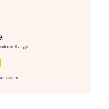
a
tendenze di viaggio
case vacanze,