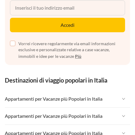
Accedi
Vorrei ricevere regolarmente via email informazioni
esclusive e personalizzate relative a case vacanze,
immobili e idee per le vacanze
Più
Destinazioni di viaggio popolari in Italia
Appartamenti per Vacanze più Popolari in Italia
Appartamenti per Vacanze in Italia
Appartamenti per Vacanze più Popolari in Italia
Appartamenti per Vacanze in Liguria
Appartamenti per Vacanze in Italia
Appartamenti per Vacanze più Popolari in Italia