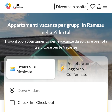
Diventa un ospite
Appartamenti vacanza per gruppi In Ramsau
nella Zillertal
Trova il tuo appartamento per le vacanze da sogno e prenota
tra 5 Case per le Vacanze
Prenotare un
Inviare una
Soggiorno
Richiesta
Confermato
Check-in
-
Check-out