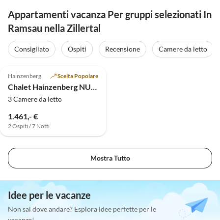
Appartamenti vacanza Per gruppi selezionati In
Ramsau nella Zillertal
Consigliato
Ospiti
Recensione
Camere da letto
Annuncio in
5.0
(3)
Alto
Hainzenberg
Scelta Popolare
Chalet Hainzenberg NUOVO
3 Camere da letto
1.461,- €
2 Ospiti / 7 Notti
Mostra Tutto
Idee per le vacanze
Non sai dove andare? Esplora idee perfette per le
vacanze!