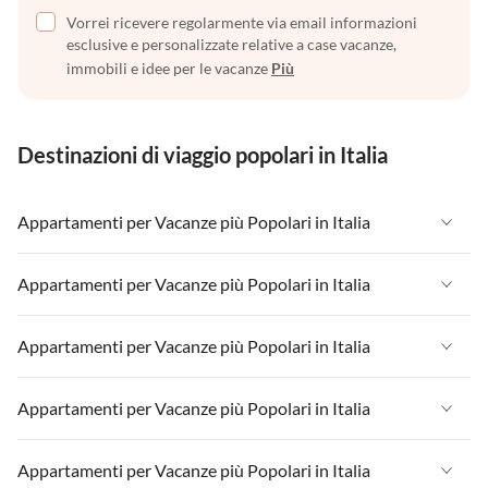
Vorrei ricevere regolarmente via email informazioni
esclusive e personalizzate relative a case vacanze,
immobili e idee per le vacanze
Più
Destinazioni di viaggio popolari in Italia
Appartamenti per Vacanze più Popolari in Italia
Appartamenti per Vacanze in Italia
Appartamenti per Vacanze più Popolari in Italia
Appartamenti per Vacanze in Liguria
Appartamenti per Vacanze in Italia
Appartamenti per Vacanze più Popolari in Italia
Appartamenti per Vacanze in Lombardia
Appartamenti per Vacanze in Liguria
Appartamenti per Vacanze in Sicilia
Appartamenti per Vacanze in Italia
Appartamenti per Vacanze più Popolari in Italia
Appartamenti per Vacanze in Lombardia
Appartamenti per Vacanze in Lago di Garda
Appartamenti per Vacanze in Liguria
Appartamenti per Vacanze in Sicilia
Appartamenti per Vacanze in Italia
Appartamenti per Vacanze più Popolari in Italia
Appartamenti per Vacanze in Lago di Como
Appartamenti per Vacanze in Lombardia