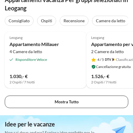
Leogang
Consigliato
Ospiti
Recensione
Camere da letto
5.0
(59)
5.0
(39)
Leogang
Leogang
Appartamento Millauer
4 Camere da letto
2 Camere da letto
Risponditore Veloce
4
/ 5
Classificaz
Cancellazione gratuita
1.030,- €
1.526,- €
2 Ospiti / 7 Notti
2 Ospiti / 7 Notti
Mostra Tutto
Idee per le vacanze
Non sai dove andare? Esplora idee perfette per le