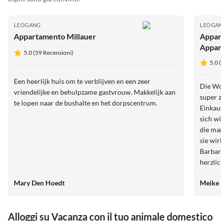
LEOGANG
LEOGA
Appartamento Millauer
Appar
Appar
5.0 (59 Recensioni)
Stein
5.0 
Een heerlijk huis om te verblijven en een zeer
Die Wo
vriendelijke en behulpzame gastvrouw. Makkelijk aan
super 
te lopen naar de bushalte en het dorpscentrum.
Einkau
sich w
die ma
sie wi
Barbar
herzlich. Sollte irgendwas sein, i
anspre
Mary Den Hoedt
Meike
weiterempfehlen. 
mal w
Alloggi su Vacanza con il tuo animale domestico