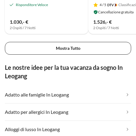
Risponditore Veloce
4
/ 5
Classificaz
Cancellazione gratuita
1.030,- €
1.526,- €
2 Ospiti / 7 Notti
2 Ospiti / 7 Notti
Mostra Tutto
Le nostre idee per la tua vacanza da sogno In
Leogang
Adatto alle famiglie In Leogang
Adatto per allergici In Leogang
Alloggi di lusso In Leogang