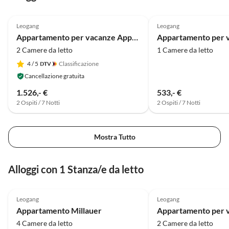
Annuncio in
5.0
(39)
Alto
5.0
(1)
Leogang
Leogang
Appartamento per vacanze Appartamento familiare presso Steiner's Wellness-Appartements
2 Camere da letto
1 Camere da letto
4
/ 5
Classificazione
Cancellazione gratuita
1.526,- €
533,- €
2 Ospiti / 7 Notti
2 Ospiti / 7 Notti
Mostra Tutto
Alloggi con 1 Stanza/e da letto
5.0
(59)
5.0
(39)
Leogang
Leogang
Appartamento Millauer
4 Camere da letto
2 Camere da letto