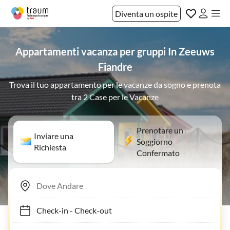
Diventa un ospite
Appartamenti vacanza per gruppi In Zeeuws
Fiandre
Trova il tuo appartamento per le vacanze da sogno e prenota
tra 2 Case per le Vacanze
Prenotare un
Inviare una
Soggiorno
Richiesta
Confermato
Check-in
-
Check-out