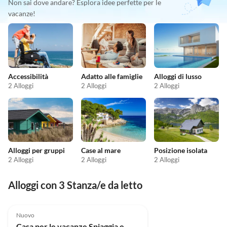
Non sai dove andare? Esplora idee perfette per le
vacanze!
Accessibilità
Adatto alle famiglie
Alloggi di lusso
2 Alloggi
2 Alloggi
2 Alloggi
Alloggi per gruppi
Case al mare
Posizione isolata
2 Alloggi
2 Alloggi
2 Alloggi
Alloggi con 3 Stanza/e da letto
Nuovo
Casa per le vacanze Spiaggia e Mare del Nord 1