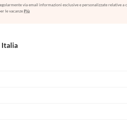
egolarmente via email informazioni esclusive e personalizzate relative a 
per le vacanze
Più
 Italia
 per Vacanze in Liguria
Appartamenti per Vacanze in Lombardia
i per Vacanze in Lago di Como
 per Vacanze in Liguria
Appartamenti per Vacanze in Lombardia
i per Vacanze in Lago di Como
 per Vacanze in Liguria
Appartamenti per Vacanze in Lombardia
i per Vacanze in Lago di Como
 per Vacanze in Liguria
Appartamenti per Vacanze in Lombardia