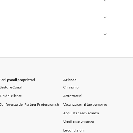
Appartamenti per Vacanze in Sicilia
Appartamenti per Vacanze in Sicilia
Appartamenti per Vacanze in Sicilia
Per i grandi proprietari
Aziende
Gestore Canali
Chi siamo
API del cliente
Affrettatevi
Conferenza dei Partner Professionisti
Vacanza con il tuo bambino
Acquista case vacanza
Vendi case vacanza
Le condizioni