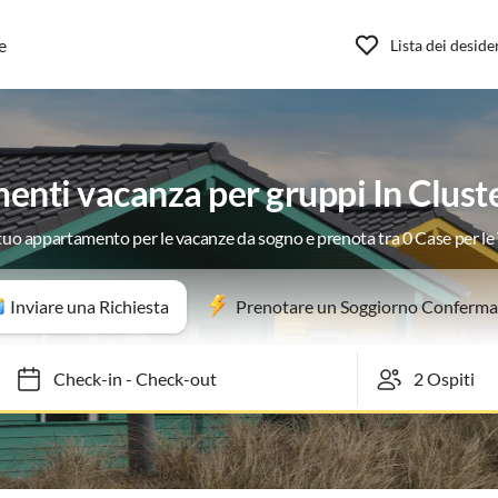
e
Lista dei deside
nti vacanza per gruppi In Cluste
 tuo appartamento per le vacanze da sogno e prenota tra 0 Case per l
Inviare una Richiesta
Prenotare un Soggiorno Conferma
Check-in
-
Check-out