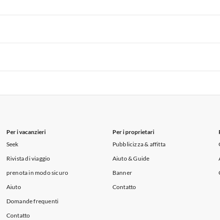
i per Vacanze in Lago di Como
 per Vacanze in Liguria
Appartamenti per Vacanze in Lombardia
i per Vacanze in Lago di Como
 per Vacanze in Liguria
Appartamenti per Vacanze in Lombardia
i per Vacanze in Lago di Como
 per Vacanze in Liguria
Appartamenti per Vacanze in Lombardia
i per Vacanze in Lago di Como
Per i vacanzieri
Per i proprietari
Seek
Pubblicizza & affitta
Rivista di viaggio
Aiuto & Guide
prenota in modo sicuro
Banner
Aiuto
Contatto
Domande frequenti
Contatto