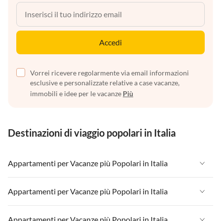
Accedi
Vorrei ricevere regolarmente via email informazioni
esclusive e personalizzate relative a case vacanze,
immobili e idee per le vacanze
Più
Destinazioni di viaggio popolari in Italia
Appartamenti per Vacanze più Popolari in Italia
Appartamenti per Vacanze in Italia
Appartamenti per Vacanze più Popolari in Italia
Appartamenti per Vacanze in Liguria
Appartamenti per Vacanze in Italia
Appartamenti per Vacanze più Popolari in Italia