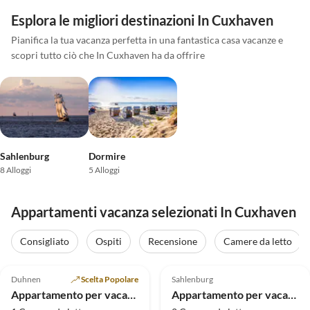
Esplora le migliori destinazioni In Cuxhaven
Pianifica la tua vacanza perfetta in una fantastica casa vacanze e
scopri tutto ciò che In Cuxhaven ha da offrire
Sahlenburg
Dormire
8 Alloggi
5 Alloggi
Appartamenti vacanza selezionati In Cuxhaven
Consigliato
Ospiti
Recensione
Camere da letto
Annuncio in
5.0
(34)
Alto
4.6
(4)
Duhnen
Scelta Popolare
Sahlenburg
Premio 2025
Appartamento per vacanze Appartamento vacanze Relax-Strandoase
Appartamento per vacanze Quartiere Hohe Geest 17 - Stella del Nord del Mare