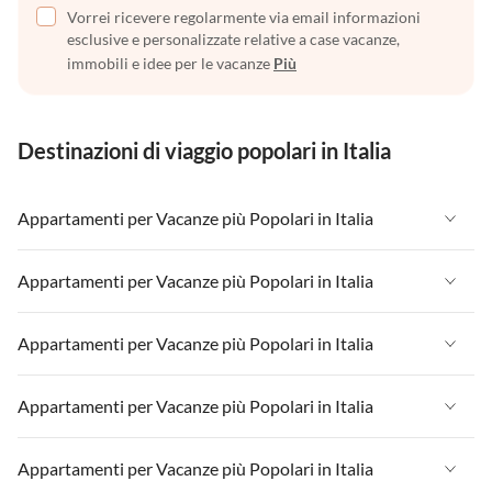
Vorrei ricevere regolarmente via email informazioni
esclusive e personalizzate relative a case vacanze,
immobili e idee per le vacanze
Più
Destinazioni di viaggio popolari in Italia
Appartamenti per Vacanze più Popolari in Italia
Appartamenti per Vacanze in Italia
Appartamenti per Vacanze più Popolari in Italia
Appartamenti per Vacanze in Liguria
Appartamenti per Vacanze in Italia
Appartamenti per Vacanze più Popolari in Italia
Appartamenti per Vacanze in Lombardia
Appartamenti per Vacanze in Liguria
Appartamenti per Vacanze in Sicilia
Appartamenti per Vacanze in Italia
Appartamenti per Vacanze più Popolari in Italia
Appartamenti per Vacanze in Lombardia
Appartamenti per Vacanze in Lago di Garda
Appartamenti per Vacanze in Liguria
Appartamenti per Vacanze in Sicilia
Appartamenti per Vacanze in Italia
Appartamenti per Vacanze più Popolari in Italia
Appartamenti per Vacanze in Lago di Como
Appartamenti per Vacanze in Lombardia