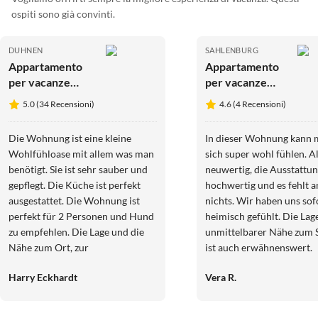
ospiti sono già convinti.
DUHNEN
SAHLENBURG
Appartamento
Appartamento
per vacanze
per vacanze
Appartamento
Quartiere Hohe
5.0 (34 Recensioni)
4.6 (4 Recensioni)
vacanze Relax-
Geest 17 -
Strandoase
Stella del Nord
Die Wohnung ist eine kleine
In dieser Wohnung kann
del Mare
Wohlfühloase mit allem was man
sich super wohl fühlen. Al
benötigt. Sie ist sehr sauber und
neuwertig, die Ausstattun
gepflegt. Die Küche ist perfekt
hochwertig und es fehlt a
ausgestattet. Die Wohnung ist
nichts. Wir haben uns sof
perfekt für 2 Personen und Hund
heimisch gefühlt. Die Lage
zu empfehlen. Die Lage und die
unmittelbarer Nähe zum 
Nähe zum Ort, zur
ist auch erwähnenswert.
Strandpromenade und natürlich
Allerdings ist man ziemli
Harry Eckhardt
Vera R.
zum Strand und Wattenmeer ist
vom Schuss, wenn das We
sehr gut gelegen und man geht
nicht mitspielt und ein
nur 10 Minuten dorthin. Die
Strandbesuch nicht möglic