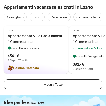
Appartamenti vacanza selezionati In Loano
Consigliato
Ospiti
Recensione
Camere da letto
Annuncio in
4.8
(5)
Alto
4.6
(5)
Loano
Loano
Appartamento Villa Paola bilocale 6
Appartamento Villa 
1 Camere da letto
1 Camere da letto
Cancellazione gratuita
Risponditore Veloce
456,- €
Cancellazione gratuita
2 Ospiti / 7 Notti
382,- €
Gemma Nascosta
2 Ospiti / 7 Notti
Mostra Tutto
Idee per le vacanze