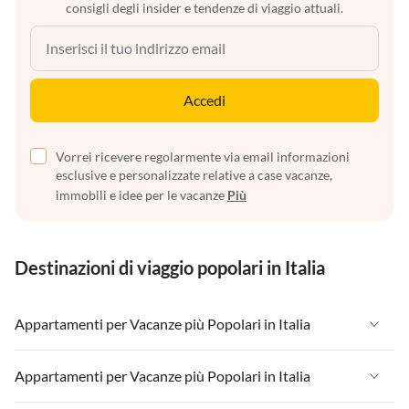
consigli degli insider e tendenze di viaggio attuali.
Accedi
Vorrei ricevere regolarmente via email informazioni
esclusive e personalizzate relative a case vacanze,
immobili e idee per le vacanze
Più
Destinazioni di viaggio popolari in Italia
Appartamenti per Vacanze più Popolari in Italia
Appartamenti per Vacanze in Italia
Appartamenti per Vacanze più Popolari in Italia
Appartamenti per Vacanze in Liguria