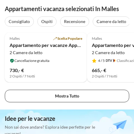
Appartamenti vacanza selezionati In Malles
Consigliato
Ospiti
Recensione
Camere da letto
5.0
(14)
5.0
(10)
Malles
Scelta Popolare
Malles
Appartamento per vacanze Appartamento vacanze al piano terra "Pritscheshof"
2 Camere da letto
2 Camere da letto
Cancellazione gratuita
4
/ 5
Classificaz
730,- €
665,- €
2 Ospiti / 7 Notti
2 Ospiti / 7 Notti
Mostra Tutto
Idee per le vacanze
Non sai dove andare? Esplora idee perfette per le
vacanze!