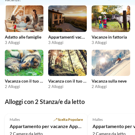
Adatto alle famiglie
Appartamenti vacanze economici
Vacanze in fattoria
3 Alloggi
3 Alloggi
3 Alloggi
Vacanza con il tuo animale domestico
Vacanza con il tuo cane
Vacanza sulla neve
2 Alloggi
2 Alloggi
2 Alloggi
Alloggi con 2 Stanza/e da letto
5.0
(14)
5.0
(10)
Malles
Scelta Popolare
Malles
Appartamento per vacanze Appartamento vacanze al piano terra "Pritscheshof"
2 Camere da letto
2 Camere da letto