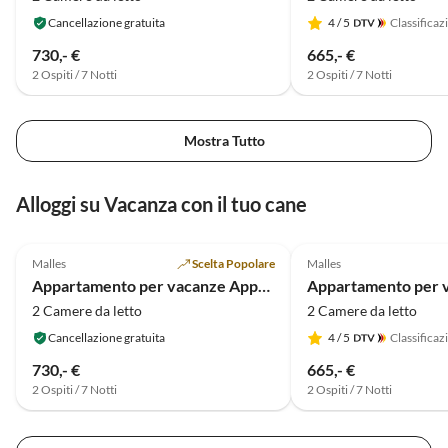
Cancellazione gratuita
4
/ 5
Classificaz
730,- €
665,- €
2 Ospiti / 7 Notti
2 Ospiti / 7 Notti
Mostra Tutto
Alloggi su Vacanza con il tuo cane
5.0
(14)
5.0
(10)
Malles
Scelta Popolare
Malles
Appartamento per vacanze Appartamento vacanze al piano terra "Pritscheshof"
2 Camere da letto
2 Camere da letto
Cancellazione gratuita
4
/ 5
Classificaz
730,- €
665,- €
2 Ospiti / 7 Notti
2 Ospiti / 7 Notti