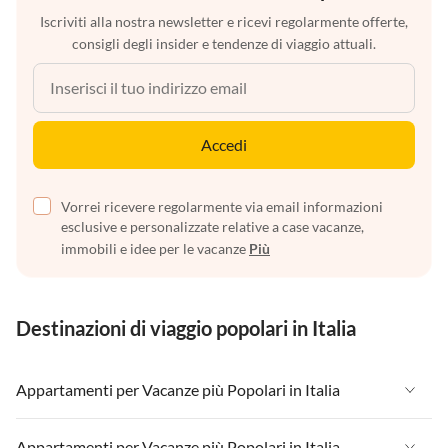
Iscriviti alla nostra newsletter e ricevi regolarmente offerte,
consigli degli insider e tendenze di viaggio attuali.
Accedi
Vorrei ricevere regolarmente via email informazioni
esclusive e personalizzate relative a case vacanze,
immobili e idee per le vacanze
Più
Destinazioni di viaggio popolari in Italia
Appartamenti per Vacanze più Popolari in Italia
Appartamenti per Vacanze in Italia
Appartamenti per Vacanze più Popolari in Italia