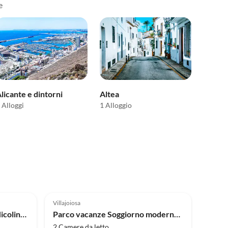
e
licante e dintorni
Altea
 Alloggi
1 Alloggio
4.0
(1)
Villajoiosa
Casa per le vacanze Casita Nicoline: Quesada Gem
Parco vacanze Soggiorno moderno sulla Costa Blanca
2 Camere da letto