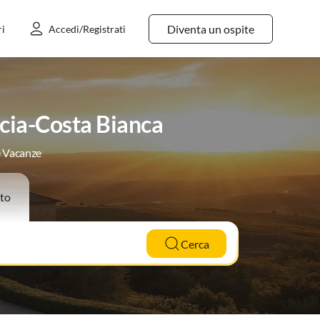
Diventa un ospite
ri
Accedi/Registrati
cia-Costa Bianca
e Vacanze
to
Cerca