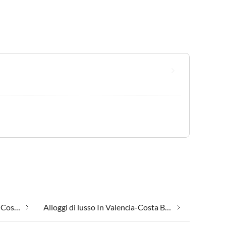
Adatto per allergici In Valencia-Costa Bianca
Alloggi di lusso In Valencia-Costa Bianca