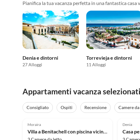
Pianifica la tua vacanza perfetta in una fantastica casa 
Denia e dintorni
Torrevieja e dintorni
27 Alloggi
11 Alloggi
Appartamenti vacanza selezionati
Consigliato
Ospiti
Recensione
Camere da 
3.6
(38)
4.0
Moraira
Denia
Villa a Benitachell con piscina vicino Cumbre
3 Camere da letto
3 Camere