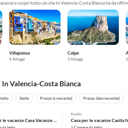
vacanze e scopri tutto ciò che In Valencia-Costa Bianca ha da offrir
Villajoiosa
Calpe
A
9 Alloggi
3 Alloggi
2
 In Valencia-Costa Bianca
letto
Stelle
Prezzo (crescente)
Prezzo (decrescente)
(4)
4.0
(2)
Rojales
Casa per le vacanze Casa Vacanze a Dénia vicino Spiagge
 da letto
1 Camere da letto