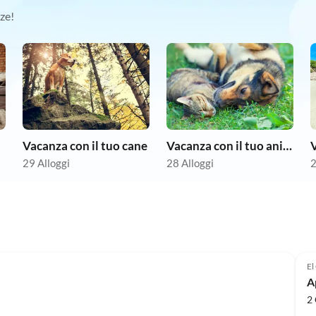
ze!
Vacanza con il tuo cane
Vacanza con il tuo animale domestico
29 Alloggi
28 Alloggi
2
El
A
2 