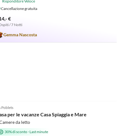
Risponditore Veloce
Cancellazione gratuita
14,- €
Ospiti / 7 Notti
Gemma Nascosta
5.0
(5)
s Poblets
asa per le vacanze Casa Spiaggia e Mare
Camere da letto
30% di sconto
·
Last minute