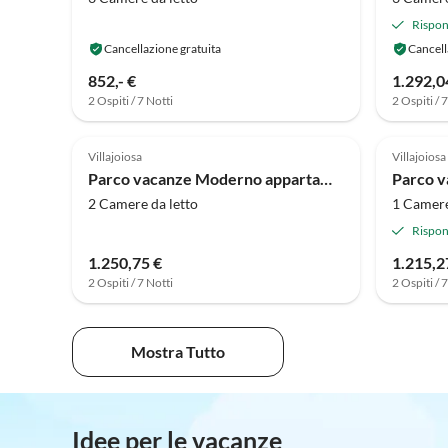
Rispon
Cancellazione gratuita
Cancell
852,- €
1.292,0
2 Ospiti / 7 Notti
2 Ospiti / 
4.0
(1)
Villajoiosa
Villajoiosa
Parco vacanze Moderno appartamento sul mare
2 Camere da letto
1 Camere
Rispon
1.250,75 €
1.215,2
2 Ospiti / 7 Notti
2 Ospiti / 
Mostra Tutto
Idee per le vacanze