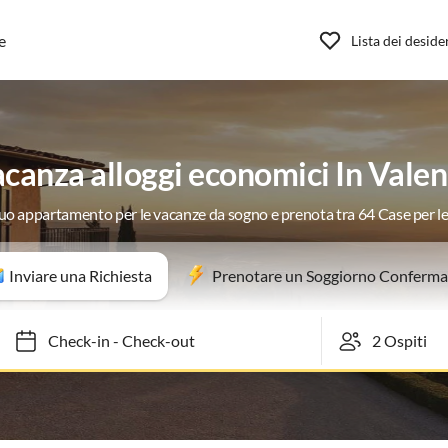
e
Lista dei deside
canza alloggi economici In Valen
 tuo appartamento per le vacanze da sogno e prenota tra 64 Case per l
Inviare una Richiesta
Prenotare un Soggiorno Conferma
Check-in
-
Check-out