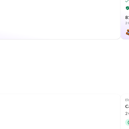
8
2 
Annuncio in
Alto
El
C
2 