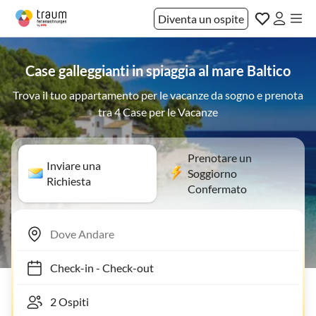
Diventa un ospite
Case galleggianti in spiaggia al mare Baltico
Trova il tuo appartamento per le vacanze da sogno e prenota
tra 4 Case per le Vacanze
Prenotare un
Inviare una
Soggiorno
Richiesta
Confermato
Check-in
-
Check-out