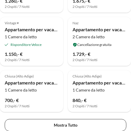
1.260,- €
1.675,- €
2 Ospiti / 7 Notti
2 Ospiti / 7 Notti
Annuncio in
Alto
Vintage ▾
Naz
Appartamento per vacanze per due persone
Appartamento per vacanze Bellissima
1 Camere da letto
2 Camere da letto
Risponditore Veloce
Cancellazione gratuita
1.150,- €
1.729,- €
2 Ospiti / 7 Notti
2 Ospiti / 7 Notti
Chiusa (Alto Adige)
Chiusa (Alto Adige)
Appartamento per vacanze Residenz Laitacherhof
Appartamento per vacanze Residenz Laitacherhof
1 Camere da letto
1 Camere da letto
700,- €
840,- €
2 Ospiti / 7 Notti
2 Ospiti / 7 Notti
Mostra Tutto