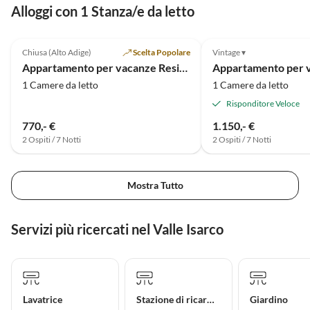
Alloggi con 1 Stanza/e da letto
Annuncio in
5.0
(4)
Alto
Chiusa (Alto Adige)
Scelta Popolare
Vintage ▾
Appartamento per vacanze Residenz Laitacherhof
1 Camere da letto
1 Camere da letto
Risponditore Veloce
770,- €
1.150,- €
2 Ospiti / 7 Notti
2 Ospiti / 7 Notti
Mostra Tutto
Servizi più ricercati nel Valle Isarco
Lavatrice
Stazione di ricarica per auto elettriche
Giardino