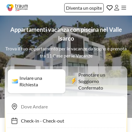
Diventa un ospite
Appartamenti vacanza con piscina nel Valle
Isarco
Trova il tuo appartamento per le vacanze da sogno e prenota
tra 11 Case per le Vacanze
Prenotare un
Inviare una
Soggiorno
Richiesta
Confermato
Check-in
-
Check-out