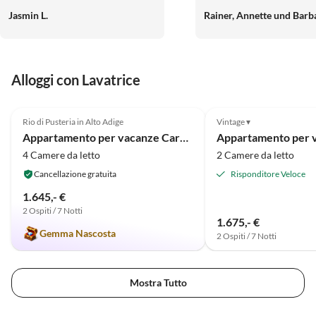
was das Herz begehrt. Ein
Gasser, daß wir bei Ihnen 
Jasmin L.
Rainer, Annette und Barb
Highlight war natürlich der
konnten, wir kommen ger
Spielplatz am Dachboden, den
unsere Kinder täglich nutzten.
Die Aussicht war auch einfach
Alloggi con Lavatrice
fantastisch! Am Balkon konnten
wir es uns sehr gemütlich machen
5.0
(10)
und diese Aussicht voll und ganz
Rio di Pusteria in Alto Adige
Vintage ▾
genießen und entspannen. Wir
Appartamento per vacanze Carpe Diem
haben uns alle sehr wohl gefühlt!
4 Camere da letto
2 Camere da letto
Wir haben überhaupt nichts
negatives zu erzählen. Es war ein
Cancellazione gratuita
Risponditore Veloce
wunderschöner Urlaub in den
1.645,- €
Bergen!
2 Ospiti / 7 Notti
1.675,- €
Gemma Nascosta
2 Ospiti / 7 Notti
Mostra Tutto