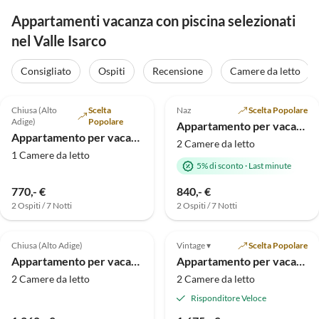
Appartamenti vacanza con piscina selezionati
nel Valle Isarco
Consigliato
Ospiti
Recensione
Camere da letto
Annuncio in
5.0
(4)
Alto
4.8
(2)
Chiusa (Alto
Scelta
Naz
Scelta Popolare
Adige)
Popolare
Appartamento per vacanze Pichlerhof
Appartamento per vacanze Residenz Laitacherhof
2 Camere da letto
1 Camere da letto
5% di sconto
·
Last minute
770,- €
840,- €
2 Ospiti / 7 Notti
2 Ospiti / 7 Notti
Annuncio in
5.0
(2)
Alto
Chiusa (Alto Adige)
Vintage ▾
Scelta Popolare
Appartamento per vacanze Ciliegia nella Residenza Laitacherhof
Appartamento per vacanze per 6 persone
2 Camere da letto
2 Camere da letto
Risponditore Veloce