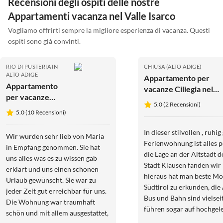
Recensioni degli ospiti delle nostre
Appartamenti vacanza nel Valle Isarco
Vogliamo offrirti sempre la migliore esperienza di vacanza. Questi
ospiti sono già convinti.
RIO DI PUSTERIA IN
CHIUSA (ALTO ADIGE)
ALTO ADIGE
Appartamento per
Appartamento
vacanze Ciliegia nella
per vacanze
Residenza
5.0 (2 Recensioni)
Carpe Diem
Laitacherhof
5.0 (10 Recensioni)
In dieser stilvollen , ruhi
Wir wurden sehr lieb von Maria
Ferienwohnung ist alles perfekt, auch
in Empfang genommen. Sie hat
die Lage an der Altstadt 
uns alles was es zu wissen gab
Stadt Klausen fanden wir 
erklärt und uns einen schönen
hieraus hat man beste Mö
Urlaub gewünscht. Sie war zu
Südtirol zu erkunden, die
jeder Zeit gut erreichbar für uns.
Bus und Bahn sind vielsei
Die Wohnung war traumhaft
führen sogar auf hochge
schön und mit allem ausgestattet,
ohne Autostress. Vielen 