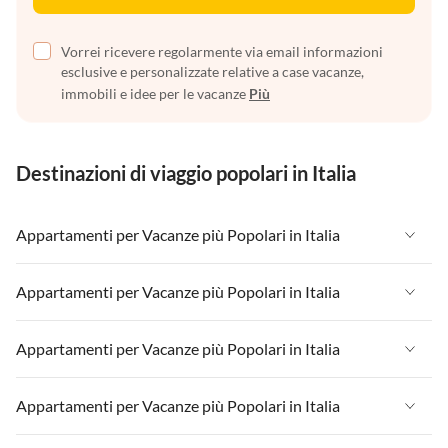
Vorrei ricevere regolarmente via email informazioni
esclusive e personalizzate relative a case vacanze,
immobili e idee per le vacanze
Più
Destinazioni di viaggio popolari in Italia
Appartamenti per Vacanze più Popolari in Italia
Appartamenti per Vacanze in Italia
Appartamenti per Vacanze più Popolari in Italia
Appartamenti per Vacanze in Liguria
Appartamenti per Vacanze in Italia
Appartamenti per Vacanze più Popolari in Italia
Appartamenti per Vacanze in Lombardia
Appartamenti per Vacanze in Liguria
Appartamenti per Vacanze in Sicilia
Appartamenti per Vacanze in Italia
Appartamenti per Vacanze più Popolari in Italia
Appartamenti per Vacanze in Lombardia
Appartamenti per Vacanze in Lago di Garda
Appartamenti per Vacanze in Liguria