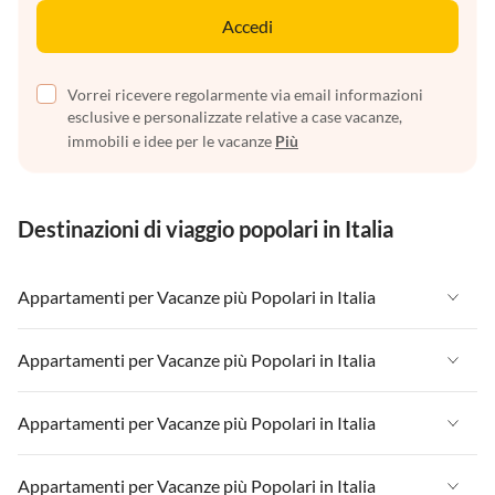
Accedi
Vorrei ricevere regolarmente via email informazioni
esclusive e personalizzate relative a case vacanze,
immobili e idee per le vacanze
Più
Destinazioni di viaggio popolari in Italia
Appartamenti per Vacanze più Popolari in Italia
Appartamenti per Vacanze in Italia
Appartamenti per Vacanze più Popolari in Italia
Appartamenti per Vacanze in Liguria
Appartamenti per Vacanze in Italia
Appartamenti per Vacanze più Popolari in Italia
Appartamenti per Vacanze in Lombardia
Appartamenti per Vacanze in Liguria
Appartamenti per Vacanze in Sicilia
Appartamenti per Vacanze in Italia
Appartamenti per Vacanze più Popolari in Italia