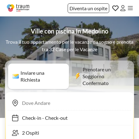
Diventa un ospite
Ville con piscina In Medolino
Trova il tuo appartamento per le vacanze da sogno e prenota
tra 32 Case per le Vacanze
Prenotare un
Inviare una
Soggiorno
Richiesta
Confermato
Check-in
-
Check-out