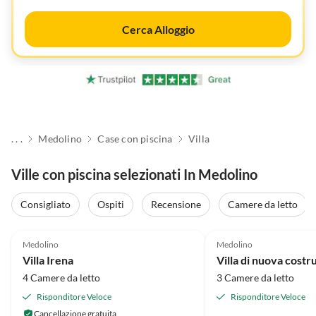
Cerca Alloggio
. . .
Medolino
Case con piscina
Villa
Ville con piscina selezionati In Medolino
Consigliato
Ospiti
Recensione
Camere da letto
4.9
(5)
5.0
(1)
Medolino
Medolino
Villa Irena
4 Camere da letto
3 Camere da letto
Risponditore Veloce
Risponditore Veloce
Cancellazione gratuita