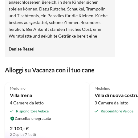
angeschlossenen Bereich, in dem Kinder sicher
spielen können. Dazu Rutsche, Schaukel, Trampolin
und Tischtennis, ein Paradies für die Kleinen. Küche
bestens ausgestattet, schöne Zimmer. Besonders
herzlich: Bei Ankunft standen frisches Obst, eine
Wurstplatte und gekühlte Getränke bereit eine
liebevolle Geste. In einer ungewöhnlich regenreichen
Denise Ressel
Woche hätten wir einen Trockner praktisch gefunden,
sonst war alles perfekt. Wir haben uns sehr
wohlgefühlt und würden jederzeit wiederkommen.
Alloggi su Vacanza con il tuo cane
4.9
(5)
5.0
(1)
Medolino
Medolino
Villa Irena
4 Camere da letto
3 Camere da letto
Risponditore Veloce
Risponditore Veloce
Cancellazione gratuita
2.100,- €
2 Ospiti / 7 Notti