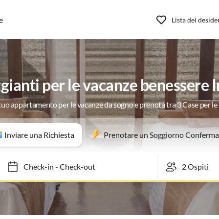
e
Lista dei deside
gianti per le vacanze benessere 
 tuo appartamento per le vacanze da sogno e prenota tra 3 Case per l
Inviare una Richiesta
Prenotare un Soggiorno Conferma
Check-in
-
Check-out