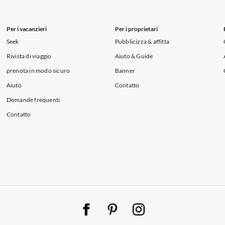
Per i vacanzieri
Per i proprietari
Seek
Pubblicizza & affitta
Rivista di viaggio
Aiuto & Guide
prenota in modo sicuro
Banner
Aiuto
Contatto
Domande frequenti
Contatto