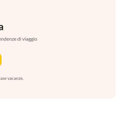
a
tendenze di viaggio
case vacanze,