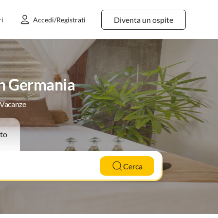
Diventa un ospite
ri
Accedi/Registrati
In Germania
e Vacanze
to
Cerca