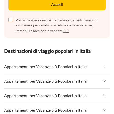
Accedi
Vorrei ricevere regolarmente via email informazioni
esclusive e personalizzate relative a case vacanze,
immobili e idee per le vacanze
Più
Destinazioni di viaggio popolari in Italia
Appartamenti per Vacanze più Popolari in Italia
Appartamenti per Vacanze in Italia
Appartamenti per Vacanze più Popolari in Italia
Appartamenti per Vacanze in Liguria
Appartamenti per Vacanze in Italia
Appartamenti per Vacanze più Popolari in Italia
Appartamenti per Vacanze in Lombardia
Appartamenti per Vacanze in Liguria
Appartamenti per Vacanze in Sicilia
Appartamenti per Vacanze in Italia
Appartamenti per Vacanze più Popolari in Italia
Appartamenti per Vacanze in Lombardia