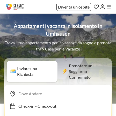
Diventa un ospite
Appartamenti vacanza in isolamento In
Umhausen
Trova il tuo appartamento per le vacanze da sogno e prenota
tra 9 Case per le Vacanze
Prenotare un
Inviare una
Soggiorno
Richiesta
Confermato
Check-in
-
Check-out