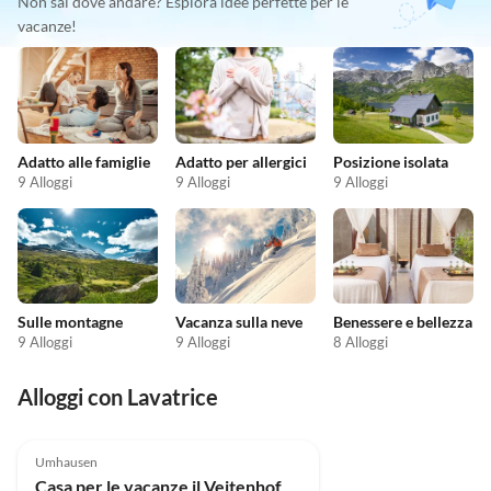
Non sai dove andare? Esplora idee perfette per le
vacanze!
Adatto alle famiglie
Adatto per allergici
Posizione isolata
9 Alloggi
9 Alloggi
9 Alloggi
Sulle montagne
Vacanza sulla neve
Benessere e bellezza
9 Alloggi
9 Alloggi
8 Alloggi
Alloggi con Lavatrice
Umhausen
Casa per le vacanze il Veitenhof