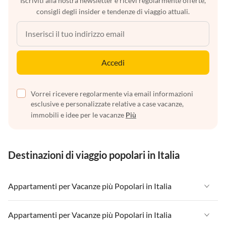
Iscriviti alla nostra newsletter e ricevi regolarmente offerte,
consigli degli insider e tendenze di viaggio attuali.
Accedi
Vorrei ricevere regolarmente via email informazioni
esclusive e personalizzate relative a case vacanze,
immobili e idee per le vacanze
Più
Destinazioni di viaggio popolari in Italia
Appartamenti per Vacanze più Popolari in Italia
Appartamenti per Vacanze in Italia
Appartamenti per Vacanze più Popolari in Italia