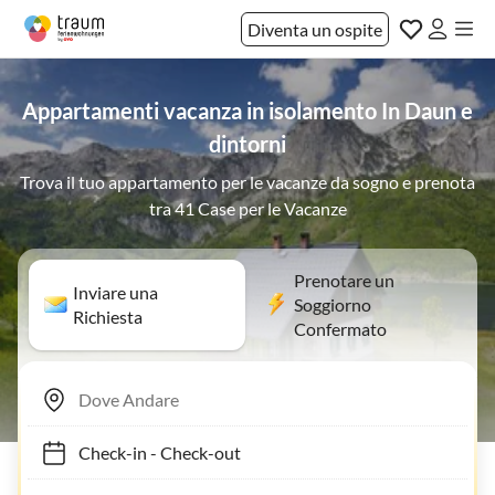
Diventa un ospite
Appartamenti vacanza in isolamento In Daun e
dintorni
Trova il tuo appartamento per le vacanze da sogno e prenota
tra 41 Case per le Vacanze
Prenotare un
Inviare una
Soggiorno
Richiesta
Confermato
Check-in
-
Check-out