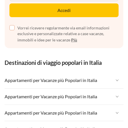
Accedi
Vorrei ricevere regolarmente via email informazioni
esclusive e personalizzate relative a case vacanze,
immobili e idee per le vacanze
Più
Destinazioni di viaggio popolari in Italia
Appartamenti per Vacanze più Popolari in Italia
Appartamenti per Vacanze in Italia
Appartamenti per Vacanze più Popolari in Italia
Appartamenti per Vacanze in Liguria
Appartamenti per Vacanze in Italia
Appartamenti per Vacanze più Popolari in Italia
Appartamenti per Vacanze in Lombardia
Appartamenti per Vacanze in Liguria
Appartamenti per Vacanze in Sicilia