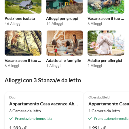
Posizione isolata
Alloggi per gruppi
Vacanza con il tuo animale domestico
46 Alloggi
14 Alloggi
6 Alloggi
Vacanza con il tuo cane
Adatto alle famiglie
Adatto per allergici
6 Alloggi
1 Alloggi
1 Alloggi
Alloggi con 3 Stanza/e da letto
Daun
Oberstadtfeld
Appartamento Casa vacanze Ahorn con 6 posti letto
3 Camere da letto
1 Camere da letto
Prenotazione Immediata
Prenotazione Immedia
1.393,- €
1.991,- €