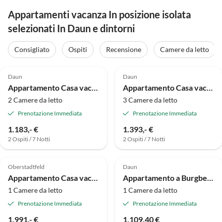
Appartamenti vacanza In posizione isolata
selezionati In Daun e dintorni
Consigliato
Ospiti
Recensione
Camere da letto
Daun
Daun
Appartamento Casa vacanze con 4 camere da letto, Chestnut
Appartamento Casa vacanze Ahorn con 6 posti letto
2 Camere da letto
3 Camere da letto
Prenotazione Immediata
Prenotazione Immediata
1.183,- €
1.393,- €
2 Ospiti / 7 Notti
2 Ospiti / 7 Notti
Oberstadtfeld
Daun
Appartamento Casa vacanze papà Bernd
Appartamento a Burgberg City
1 Camere da letto
1 Camere da letto
Prenotazione Immediata
Prenotazione Immediata
1.991,- €
1.109,40 €