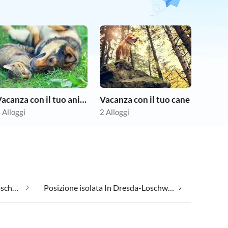
Vacanza con il tuo animale domestico
Vacanza con il tuo cane
 Alloggi
2 Alloggi
Alloggi per gruppi In Dresda-Loschwitz
Posizione isolata In Dresda-Loschwitz