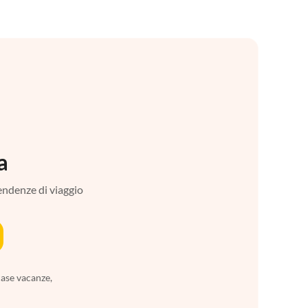
a
tendenze di viaggio
case vacanze,