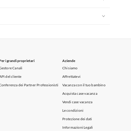
Appartamenti per Vacanze in Sicilia
Appartamenti per Vacanze in Sicilia
Per i grandi proprietari
Aziende
Gestore Canali
Chi siamo
API del cliente
Affrettatevi
Conferenza dei Partner Professionisti
Vacanza con il tuo bambino
Acquista case vacanza
Vendi case vacanza
Le condizioni
Protezione dei dati
Informazioni Legali