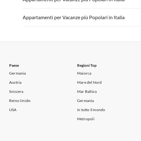
Appartamenti per Vacanze in Lago di Garda
Appartament
Appartamenti per Vacanze in Italia
Appartamenti
Appartamenti per Vacanze più Popolari in Italia
Appartamenti per Vacanze in Lago di Garda
Appartament
Appartamenti per Vacanze in Italia
Appartamenti
Appartamenti per Vacanze in Lago di Garda
Appartament
Paese
Regioni Top
Germania
Maiorca
Austria
Mare del Nord
Svizzera
Mar Baltico
Reino Unido
Germania
USA
in tutto il mondo
Metropoli