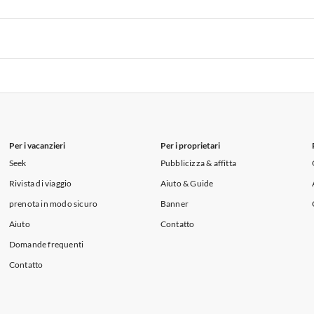
i per Vacanze in Lago di Como
 per Vacanze in Liguria
Appartamenti per Vacanze in Lombardia
i per Vacanze in Lago di Como
 per Vacanze in Liguria
Appartamenti per Vacanze in Lombardia
i per Vacanze in Lago di Como
Per i vacanzieri
Per i proprietari
Seek
Pubblicizza & affitta
Rivista di viaggio
Aiuto & Guide
prenota in modo sicuro
Banner
Aiuto
Contatto
Domande frequenti
Contatto