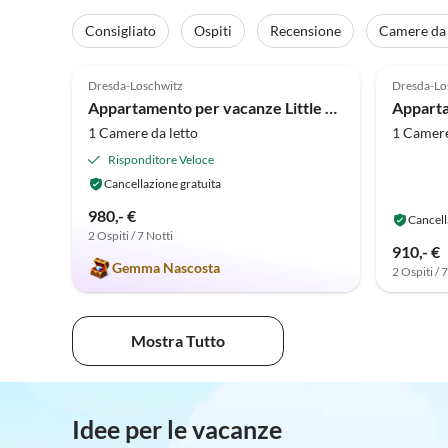
Consigliato
Ospiti
Recensione
Camere da 
Annuncio in
5.0
(1)
Alto
Dresda-Loschwitz
Dresda-Lo
Appartamento per vacanze Little Suite Apartment 3
1 Camere da letto
1 Camere
Risponditore Veloce
Cancellazione gratuita
980,- €
Cancell
2 Ospiti / 7 Notti
910,- €
Gemma Nascosta
2 Ospiti / 
Mostra Tutto
Idee per le vacanze