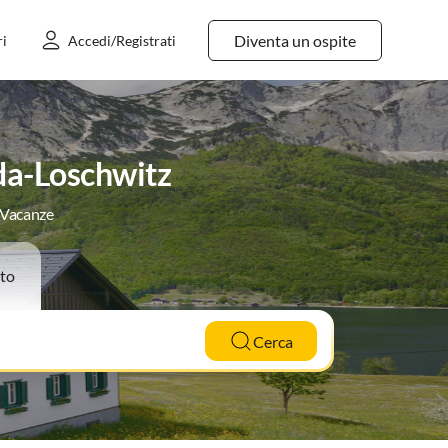
Diventa un ospite
ri
Accedi/Registrati
da-Loschwitz
e Vacanze
to
Cerca