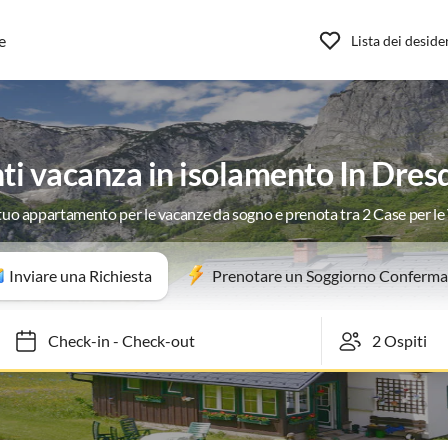
e
Lista dei deside
i vacanza in isolamento In Dres
 tuo appartamento per le vacanze da sogno e prenota tra 2 Case per l
Inviare una Richiesta
Prenotare un Soggiorno Conferma
Check-in
-
Check-out