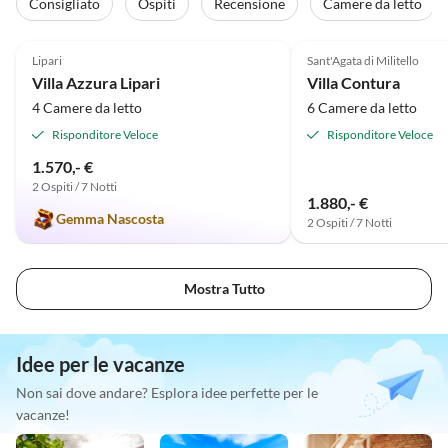
Consigliato
Ospiti
Recensione
Camere da letto
Annuncio in
5.0
(1)
Alto
Lipari
Sant'Agata di Militello
Villa Azzura Lipari
Villa Contura
4 Camere da letto
6 Camere da letto
Risponditore Veloce
Risponditore Veloce
1.570,- €
2 Ospiti / 7 Notti
1.880,- €
Gemma Nascosta
2 Ospiti / 7 Notti
Mostra Tutto
Idee per le vacanze
Non sai dove andare? Esplora idee perfette per le
vacanze!