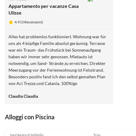
Appartamento per vacanze Casa
Ulisse
4.9 (3 Recensioni)
Alles hat problemlos funktioniert. Wohnung war für
uns als 4 köpfige Familie absolut geräumig. Terrasse
war ein Traum- das Frühstück bei Sonnenaufgang
haben wir immer sehr genossen. Mietauto ist
notwendig, um Sand- Strände zu erreichen. Direkter
Meerzugang vor der Ferienwohnung ist Felsstrand.
Besonders positiv fand ich den selbst gemalten Plan
von Aci Trezza und Catania. 100%ige
Weiterempfehlung
Claudia Claudia
Alloggi con Piscina
Annuncio in
Alto
Sant'Agata di Militello
Tripi