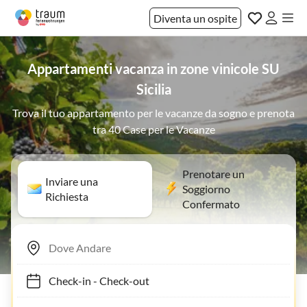
Diventa un ospite
Appartamenti vacanza in zone vinicole SU
Sicilia
Trova il tuo appartamento per le vacanze da sogno e prenota
tra 40 Case per le Vacanze
Prenotare un
Inviare una
Soggiorno
Richiesta
Confermato
Check-in
-
Check-out