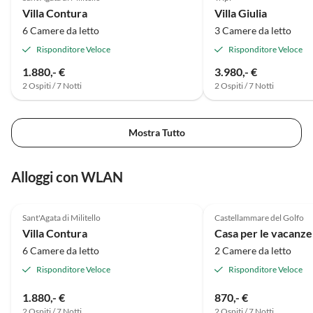
Villa Contura
Villa Giulia
6 Camere da letto
3 Camere da letto
Risponditore Veloce
Risponditore Veloce
1.880,- €
3.980,- €
2 Ospiti / 7 Notti
2 Ospiti / 7 Notti
Mostra Tutto
Alloggi con WLAN
Annuncio in
Alto
Sant'Agata di Militello
Castellammare del Golfo
Villa Contura
Casa per le vacanze
6 Camere da letto
2 Camere da letto
Risponditore Veloce
Risponditore Veloce
1.880,- €
870,- €
2 Ospiti / 7 Notti
2 Ospiti / 7 Notti