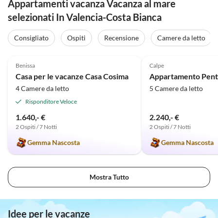
Appartamenti vacanza Vacanza al mare
selezionati In Valencia-Costa Bianca
Consigliato
Ospiti
Recensione
Camere da letto
Annuncio in
5.0
(40)
Alto
5.0
(3)
Benissa
Calpe
Casa per le vacanze Casa Cosima
4 Camere da letto
5 Camere da letto
Risponditore Veloce
1.640,- €
2.240,- €
2 Ospiti / 7 Notti
2 Ospiti / 7 Notti
Gemma Nascosta
Gemma Nascosta
Mostra Tutto
Idee per le vacanze