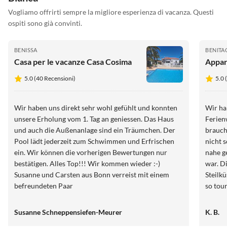
Vogliamo offrirti sempre la migliore esperienza di vacanza. Questi
ospiti sono già convinti.
BENISSA
BENITA
Casa per le vacanze Casa Cosima
Appar
5.0 (40 Recensioni)
5.0 
Wir haben uns direkt sehr wohl gefühlt und konnten
Wir ha
unsere Erholung vom 1. Tag an geniessen. Das Haus
Ferien
und auch die Außenanlage sind ein Träumchen. Der
brauch
Pool lädt jederzeit zum Schwimmen und Erfrischen
nicht so v
ein. Wir können die vorherigen Bewertungen nur
nahe ge
bestätigen. Alles Top!!! Wir kommen wieder :-)
war. Die Gegend bietet viele tolle Blicke von der
Susanne und Carsten aus Bonn verreist mit einem
Steilk
befreundeten Paar
so tou
auch R
nächst
Susanne Schneppensiefen-Meurer
K. B.
Auto, 