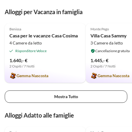
waren 
waren im
Alloggi per Vacanza in famiglia
gelung
Annuncio in
5.0
(40)
Alto
5.0
(2)
Benissa
Monte Pego
Casa per le vacanze Casa Cosima
Villa Casa Sammy
4 Camere da letto
3 Camere da letto
Risponditore Veloce
Cancellazione gratuita
1.640,- €
1.445,- €
2 Ospiti / 7 Notti
2 Ospiti / 7 Notti
Gemma Nascosta
Gemma Nascosta
Mostra Tutto
Alloggi Adatto alle famiglie
Annuncio in
5.0
(40)
Alto
5.0
(2)