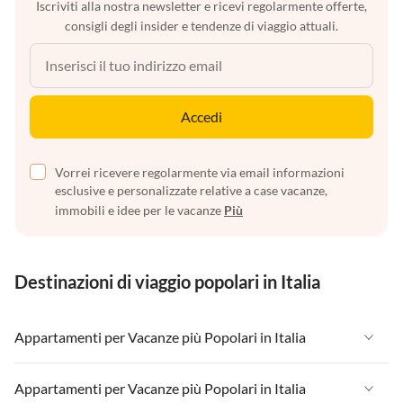
Iscriviti alla nostra newsletter e ricevi regolarmente offerte,
consigli degli insider e tendenze di viaggio attuali.
Accedi
Vorrei ricevere regolarmente via email informazioni
esclusive e personalizzate relative a case vacanze,
immobili e idee per le vacanze
Più
Destinazioni di viaggio popolari in Italia
Appartamenti per Vacanze più Popolari in Italia
Appartamenti per Vacanze in Italia
Appartamenti per Vacanze più Popolari in Italia