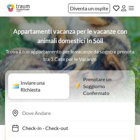
Diventa un ospite
Appartamenti vacanza per le vacanze con
animali domestici In Söll
Trova il tuo appartamento per le vacanze da sogno e prenota
tra 3 Case per le Vacanze
Prenotare un
Inviare una
Soggiorno
Richiesta
Confermato
Check-in
-
Check-out