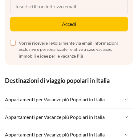
Accedi
Vorrei ricevere regolarmente via email informazioni
esclusive e personalizzate relative a case vacanze,
immobili e idee per le vacanze
Più
Destinazioni di viaggio popolari in Italia
Appartamenti per Vacanze più Popolari in Italia
Appartamenti per Vacanze in Italia
Appartamenti per Vacanze più Popolari in Italia
Appartamenti per Vacanze in Liguria
Appartamenti per Vacanze in Italia
Appartamenti per Vacanze più Popolari in Italia