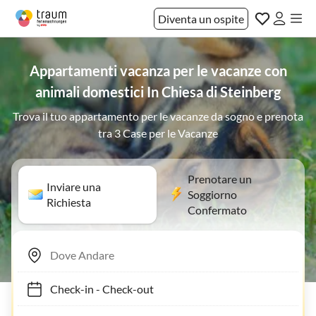
Diventa un ospite
Appartamenti vacanza per le vacanze con
animali domestici In Chiesa di Steinberg
Trova il tuo appartamento per le vacanze da sogno e prenota
tra 3 Case per le Vacanze
Prenotare un
Inviare una
Soggiorno
Richiesta
Confermato
Check-in
-
Check-out