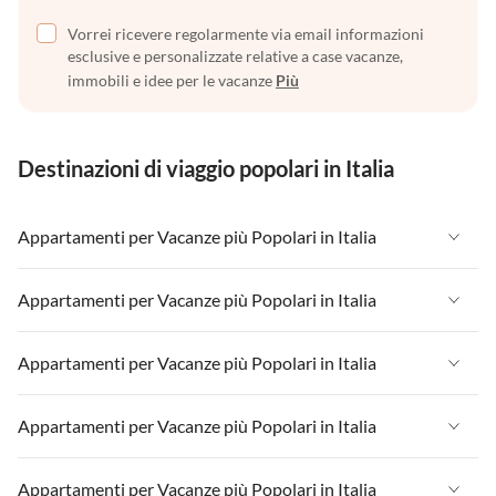
Vorrei ricevere regolarmente via email informazioni
esclusive e personalizzate relative a case vacanze,
immobili e idee per le vacanze
Più
Destinazioni di viaggio popolari in Italia
Appartamenti per Vacanze più Popolari in Italia
Appartamenti per Vacanze in Italia
Appartamenti per Vacanze più Popolari in Italia
Appartamenti per Vacanze in Liguria
Appartamenti per Vacanze in Italia
Appartamenti per Vacanze più Popolari in Italia
Appartamenti per Vacanze in Lombardia
Appartamenti per Vacanze in Liguria
Appartamenti per Vacanze in Sicilia
Appartamenti per Vacanze in Italia
Appartamenti per Vacanze più Popolari in Italia
Appartamenti per Vacanze in Lombardia
Appartamenti per Vacanze in Lago di Garda
Appartamenti per Vacanze in Liguria
Appartamenti per Vacanze in Sicilia
Appartamenti per Vacanze in Italia
Appartamenti per Vacanze più Popolari in Italia
Appartamenti per Vacanze in Lago di Como