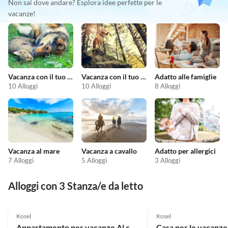
Non sai dove andare? Esplora idee perfette per le
vacanze!
Vacanza con il tuo animale domestico
Vacanza con il tuo cane
Adatto alle famiglie
10 Alloggi
10 Alloggi
8 Alloggi
Vacanza al mare
Vacanza a cavallo
Adatto per allergici
7 Alloggi
5 Alloggi
3 Alloggi
Alloggi con 3 Stanza/e da letto
Kosel
Kosel
Appartamento per vacanze Al camino nella "Villa Schlei"