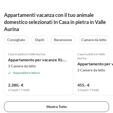
Appartamenti vacanza con il tuo animale
domestico selezionati In Casa in pietra in Valle
Aurina
Consigliato
Ospiti
Recensione
Camere da letto
4.9
(14)
4.8
(3)
Casa in pietra in Valle Aurina
Casa in pietra in Valle
Aurina
Appartamento per vacanze XL-Appartements XL1
3 Camere da letto
2 Camere da letto
Risponditore Veloce
2.280,- €
455,- €
2 Ospiti / 7 Notti
2 Ospiti / 7 Notti
Mostra Tutto