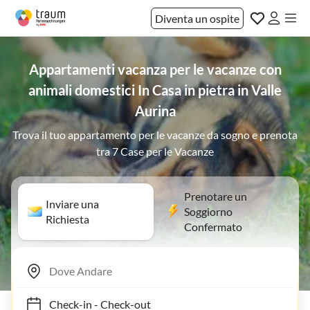
Diventa un ospite
Appartamenti vacanza per le vacanze con
animali domestici In Casa in pietra in Valle
Aurina
Trova il tuo appartamento per le vacanze da sogno e prenota
tra 7 Case per le Vacanze
Prenotare un
Inviare una
Soggiorno
Richiesta
Confermato
Check-in
-
Check-out