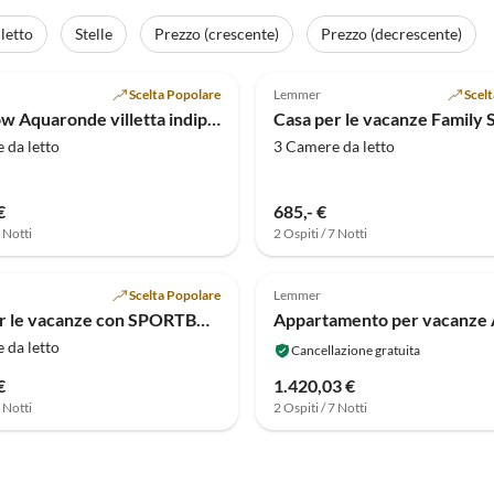
letto
Stelle
Prezzo (crescente)
Prezzo (decrescente)
(6)
4.6
(3)
Scelta Popolare
Lemmer
Scel
Bungalow Aquaronde villetta indipendente da sogno su penisola - Noleggio barche
 da letto
3 Camere da letto
€
685,- €
7 Notti
2 Ospiti / 7 Notti
Annuncio in
Alto
Scelta Popolare
Lemmer
Casa per le vacanze con SPORTBOOT+ proprio pontile / esposizione a sud
 da letto
Cancellazione gratuita
€
1.420,03 €
7 Notti
2 Ospiti / 7 Notti