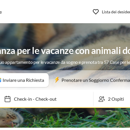
e
Lista dei deside
za per le vacanze con animali 
 tuo appartamento per le vacanze da sogno e prenota tra 57 Case per l
Inviare una Richiesta
Prenotare un Soggiorno Conferma
Check-in
-
Check-out