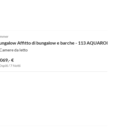
4.9
(2)
emmer
ungalow Affitto di bungalow e barche - 113 AQUARONDE
Camere da letto
.069,- €
Ospiti / 7 Notti
5.0
(2)