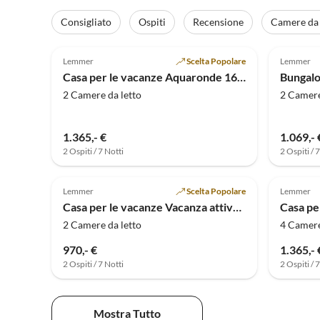
Consigliato
Ospiti
Recensione
Camere da 
Annuncio in
5.0
(13)
Alto
4.8
Lemmer
Scelta Popolare
Lemmer
Casa per le vacanze Aquaronde 16, con pontile + barca sportiva
2 Camere da letto
2 Camere
1.365,- €
1.069,- 
2 Ospiti / 7 Notti
2 Ospiti / 
5.0
(1)
Lemmer
Scelta Popolare
Lemmer
Casa per le vacanze Vacanza attiva in riva e sul lago D50 - Chaletpark de Brekken vicino alla spiaggia
2 Camere da letto
4 Camere
970,- €
1.365,- 
2 Ospiti / 7 Notti
2 Ospiti / 
Mostra Tutto