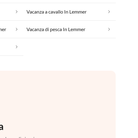
Vacanza a cavallo In Lemmer
mer
Vacanza di pesca In Lemmer
a