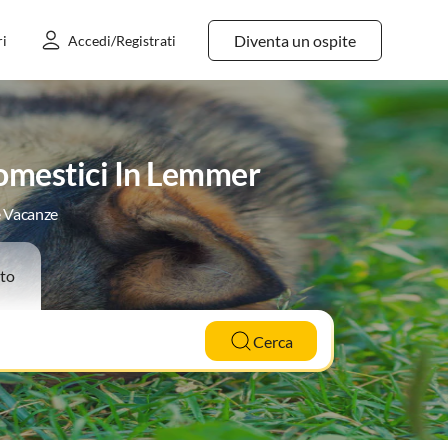
Diventa un ospite
ri
Accedi/Registrati
domestici In Lemmer
e Vacanze
to
Cerca