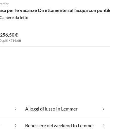
emmer
asa per le vacanze Direttamente sull'acqua con pontile privato 
Camere da letto
.256,50 €
Ospiti / 7 Notti
Alloggi di lusso In Lemmer
r
Benessere nel weekend In Lemmer