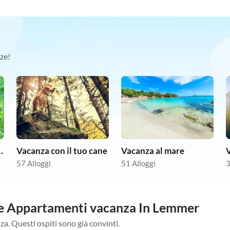
ze!
animale domestico
Vacanza con il tuo cane
Vacanza al mare
V
57 Alloggi
51 Alloggi
3
stre Appartamenti vacanza In Lemmer
za. Questi ospiti sono già convinti.