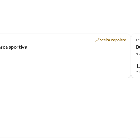
Annuncio in
Alto
Scelta Popolare
L
arca sportiva
B
2 
1
2 