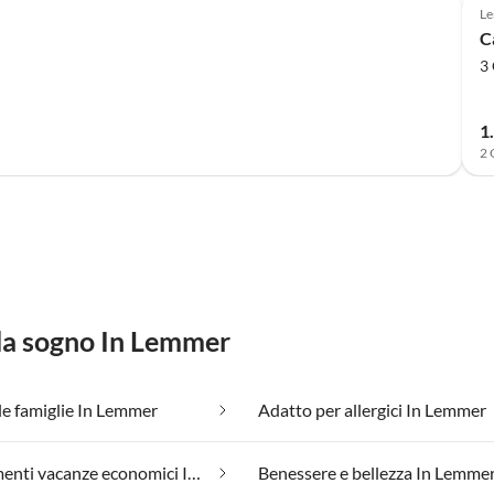
L
C
3 
1
2 
 da sogno In Lemmer
le famiglie In Lemmer
Adatto per allergici In Lemmer
Appartamenti vacanze economici In Lemmer
Benessere e bellezza In Lemme