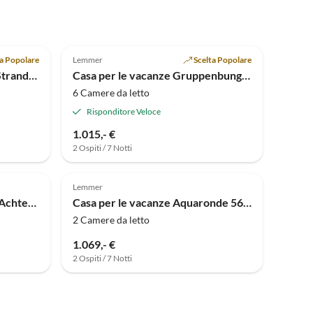
4.1
(2)
ta Popolare
Lemmer
Scelta Popolare
Casa per le vacanze Family Strandhaus P #2-4
Casa per le vacanze Gruppenbungalow Family & Friends P-8-12
6 Camere da letto
Risponditore Veloce
1.015,- €
2 Ospiti / 7 Notti
Lemmer
Appartamento per vacanze Achterhoek
Casa per le vacanze Aquaronde 56 - Bungalow per le vacanze per intenditori
2 Camere da letto
1.069,- €
2 Ospiti / 7 Notti