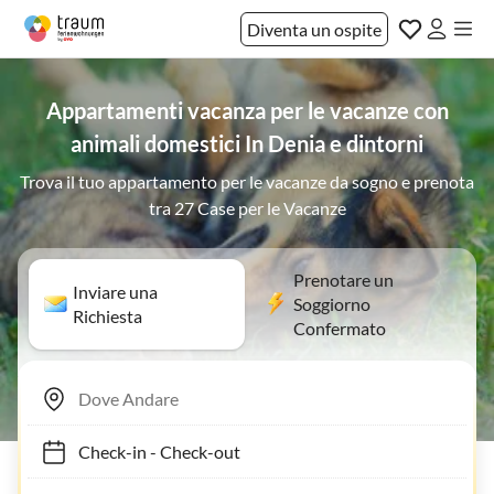
Diventa un ospite
Appartamenti vacanza per le vacanze con
animali domestici In Denia e dintorni
Trova il tuo appartamento per le vacanze da sogno e prenota
tra 27 Case per le Vacanze
Prenotare un
Inviare una
Soggiorno
Richiesta
Confermato
Check-in
-
Check-out