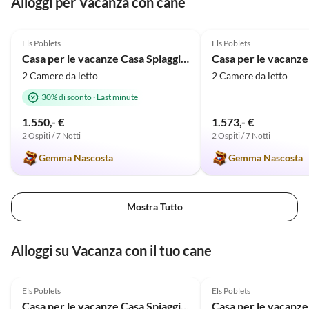
Alloggi per Vacanza con cane
großzügiges, komplett
eingezäuntes Grundstück mit
5.0
(5)
5.0
(3)
gepflegtem Garten und Pool. Die
Els Poblets
Els Poblets
moderne Ausstattung mit neuer
Casa per le vacanze Casa Spiaggia e Mare
Küche, stilvollen Bädern,
2 Camere da letto
2 Camere da letto
Klimaanlagen, schnellem WLAN
und elektrischen Rollläden ließ
30% di sconto
·
Last minute
keine Wünsche offen. Besonders
1.550,- €
1.573,- €
hervorzuheben sind die
2 Ospiti / 7 Notti
2 Ospiti / 7 Notti
außergewöhnliche Sauberkeit
sowie der stets freundliche und
Gemma Nascosta
Gemma Nascosta
zuverlässige Kontakt zu den
Eigentümern/Verwalterin. Wir
kommen sehr gerne wieder und
Mostra Tutto
können die Villa
uneingeschränkt
weiterempfehlen.
Alloggi su Vacanza con il tuo cane
5.0
(5)
5.0
(3)
Els Poblets
Els Poblets
Casa per le vacanze Casa Spiaggia e Mare