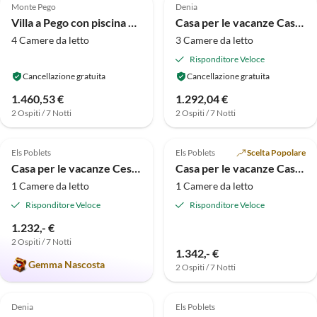
Monte Pego
Denia
Villa a Pego con piscina vicino al mare
Casa per le vacanze Casa Vacanze a Dénia vicino Spiagge
4 Camere da letto
3 Camere da letto
Risponditore Veloce
Cancellazione gratuita
Cancellazione gratuita
1.460,53 €
1.292,04 €
2 Ospiti / 7 Notti
2 Ospiti / 7 Notti
5.0
(2)
5.0
(2)
Els Poblets
Els Poblets
Scelta Popolare
Casa per le vacanze Cestino, seconda casa
Casa per le vacanze Casper, seconda casa
1 Camere da letto
1 Camere da letto
Risponditore Veloce
Risponditore Veloce
1.232,- €
2 Ospiti / 7 Notti
1.342,- €
Gemma Nascosta
2 Ospiti / 7 Notti
4.0
(1)
Denia
Els Poblets