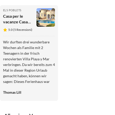
ELS POBLETS
Casa per le
vacanze Casa
Spiaggia e Mare
5.0 (5 Recensioni)
Wir durften drei wunderbare
Wochen als Familie mit 2
Teenagern in der frisch
renovierten Villa Playa y Mar
verbringen. Da wir bereits zum 4
Mal in dieser Region Urlaub
gemacht haben, können wir
sagen: Dieses Ferienhaus war
das mit Abstand sauberste,
Thomas Lill
gepflegteste und hochwertigste,
das wir bisher gebucht haben.
Das Haus liegt ruhig, bietet viel
Privatsphäre und ein