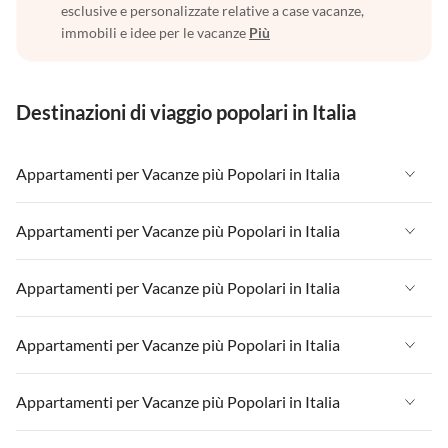
esclusive e personalizzate relative a case vacanze,
immobili e idee per le vacanze
Più
Destinazioni di viaggio popolari in Italia
Appartamenti per Vacanze più Popolari in Italia
Appartamenti per Vacanze in Italia
Appartamenti per Vacanze più Popolari in Italia
Appartamenti per Vacanze in Liguria
Appartamenti per Vacanze in Italia
Appartamenti per Vacanze più Popolari in Italia
Appartamenti per Vacanze in Lombardia
Appartamenti per Vacanze in Liguria
Appartamenti per Vacanze in Sicilia
Appartamenti per Vacanze in Italia
Appartamenti per Vacanze più Popolari in Italia
Appartamenti per Vacanze in Lombardia
Appartamenti per Vacanze in Lago di Garda
Appartamenti per Vacanze in Liguria
Appartamenti per Vacanze in Sicilia
Appartamenti per Vacanze in Italia
Appartamenti per Vacanze più Popolari in Italia
Appartamenti per Vacanze in Lago di Como
Appartamenti per Vacanze in Lombardia
Appartamenti per Vacanze in Lago di Garda
Appartamenti per Vacanze in Liguria