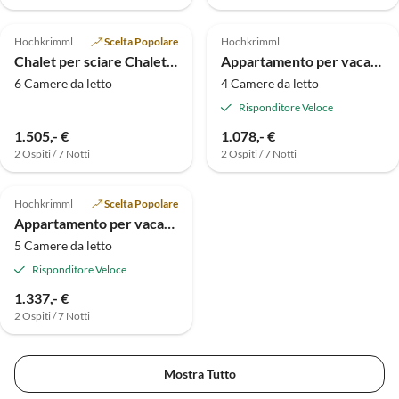
Annuncio in
Alto
Hochkrimml
Scelta Popolare
Hochkrimml
Chalet per sciare Chalet Lang a Hochkrimml per 14 persone
Appartamento per vacanze Zillertalarena 148
6 Camere da letto
4 Camere da letto
Risponditore Veloce
1.505,- €
1.078,- €
2 Ospiti / 7 Notti
2 Ospiti / 7 Notti
Annuncio in
Alto
Hochkrimml
Scelta Popolare
Appartamento per vacanze Chalet a Hochkrimml per 6-14 persone
5 Camere da letto
Risponditore Veloce
1.337,- €
2 Ospiti / 7 Notti
Mostra Tutto