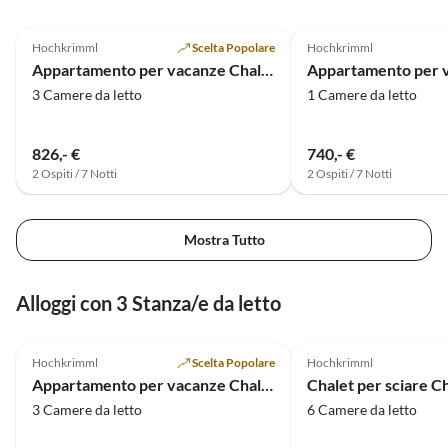
Annuncio in
4.9
(7)
Alto
4.9
(4)
Hochkrimml
Scelta Popolare
Hochkrimml
Appartamento per vacanze Chalet a Hochkrimml per 8 persone
3 Camere da letto
1 Camere da letto
826,- €
740,- €
2 Ospiti / 7 Notti
2 Ospiti / 7 Notti
Mostra Tutto
Alloggi con 3 Stanza/e da letto
Annuncio in
4.9
(7)
Alto
Hochkrimml
Scelta Popolare
Hochkrimml
Appartamento per vacanze Chalet a Hochkrimml per 8 persone
3 Camere da letto
6 Camere da letto