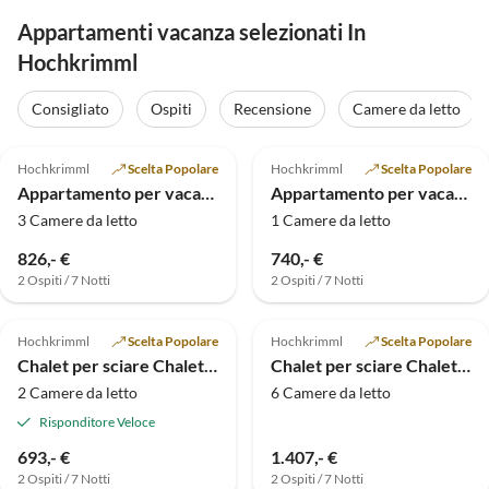
Appartamenti vacanza selezionati In
Hochkrimml
Consigliato
Ospiti
Recensione
Camere da letto
Annuncio in
4.9
(7)
Alto
4.9
(4)
Hochkrimml
Scelta Popolare
Hochkrimml
Scelta Popolare
Appartamento per vacanze Chalet a Hochkrimml per 8 persone
Appartamento per vacanze Himmelreich
3 Camere da letto
1 Camere da letto
826,- €
740,- €
2 Ospiti / 7 Notti
2 Ospiti / 7 Notti
Annuncio in
Annuncio in
4.9
(2)
Alto
Alto
Hochkrimml
Scelta Popolare
Hochkrimml
Scelta Popolare
Chalet per sciare Chalet Lang a Hochkrimml per 6 persone
Chalet per sciare Chalet Lang a Hochkrimml per 12 persone
2 Camere da letto
6 Camere da letto
Risponditore Veloce
693,- €
1.407,- €
2 Ospiti / 7 Notti
2 Ospiti / 7 Notti