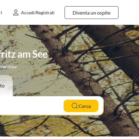
Diventa un ospite
ri
Accedi/Registrati
fritz am See
e Vacanze
to
Cerca