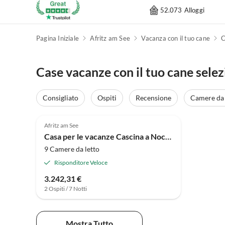
52.073 Alloggi
Pagina Iniziale
Afritz am See
Vacanza con il tuo cane
C
Case vacanze con il tuo cane selez
Consigliato
Ospiti
Recensione
Camere da 
4.0
(1)
Afritz am See
Casa per le vacanze Cascina a Nockberge vicino alle piste
9 Camere da letto
Risponditore Veloce
3.242,31 €
2 Ospiti / 7 Notti
Mostra Tutto