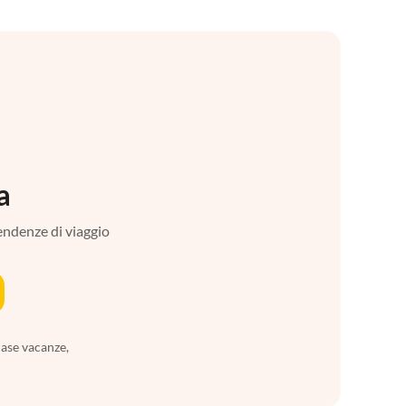
a
tendenze di viaggio
case vacanze,