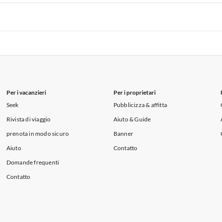
i per Vacanze in Lago di Como
 per Vacanze in Liguria
Appartamenti per Vacanze in Lombardia
i per Vacanze in Lago di Como
 per Vacanze in Liguria
Appartamenti per Vacanze in Lombardia
i per Vacanze in Lago di Como
Per i vacanzieri
Per i proprietari
Seek
Pubblicizza & affitta
Rivista di viaggio
Aiuto & Guide
prenota in modo sicuro
Banner
Aiuto
Contatto
Domande frequenti
Contatto