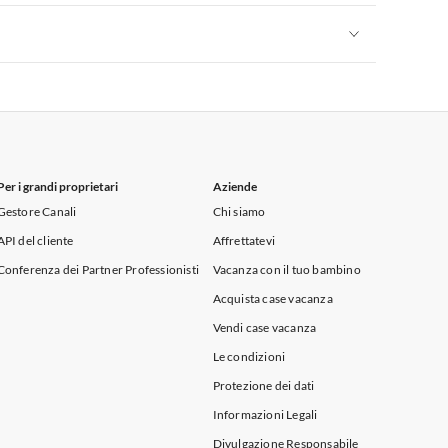
Appartamenti per Vacanze in Sicilia
Appartamenti per Vacanze in Sicilia
Per i grandi proprietari
Aziende
Gestore Canali
Chi siamo
API del cliente
Affrettatevi
Conferenza dei Partner Professionisti
Vacanza con il tuo bambino
Acquista case vacanza
Vendi case vacanza
Le condizioni
Protezione dei dati
Informazioni Legali
Divulgazione Responsabile