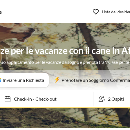
e
Lista dei deside
e per le vacanze con il cane In A
 tuo appartamento per le vacanze da sogno e prenota tra 9 Case per l
Inviare una Richiesta
Prenotare un Soggiorno Conferma
Check-in
-
Check-out