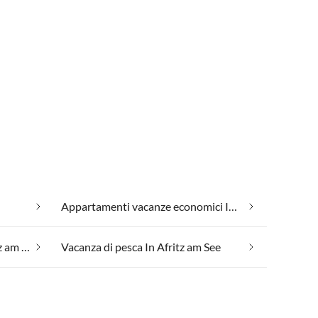
Appartamenti vacanze economici In Afritz am See
Vacanza con il tuo cane In Afritz am See
Vacanza di pesca In Afritz am See