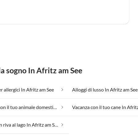
da sogno In Afritz am See
 allergici In Afritz am See
Alloggi di lusso In Afritz am See
Vacanza con il tuo animale domestico In Afritz am See
Vacanze in riva al lago In Afritz am See