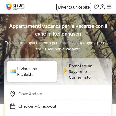
Diventa un ospite
Appartamenti vacanza per le vacanze con il
cane In Kellenhusen
Trova il tuo appartamento per le vacanze da sogno e prenota
tra 3 Case per le Vacanze
Prenotare un
Inviare una
Soggiorno
Richiesta
Confermato
Check-in
-
Check-out