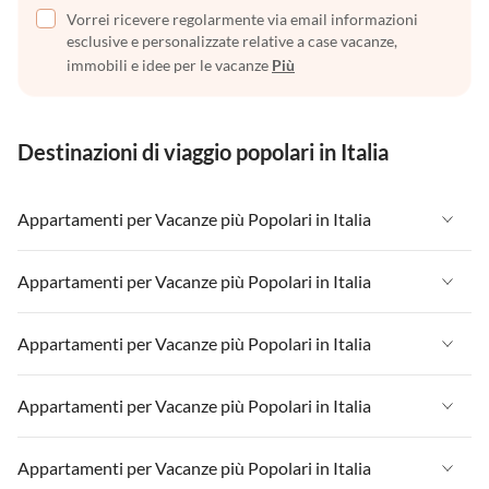
Vorrei ricevere regolarmente via email informazioni
esclusive e personalizzate relative a case vacanze,
immobili e idee per le vacanze
Più
Destinazioni di viaggio popolari in Italia
Appartamenti per Vacanze più Popolari in Italia
Appartamenti per Vacanze in Italia
Appartamenti per Vacanze più Popolari in Italia
Appartamenti per Vacanze in Liguria
Appartamenti per Vacanze in Italia
Appartamenti per Vacanze più Popolari in Italia
Appartamenti per Vacanze in Lombardia
Appartamenti per Vacanze in Liguria
Appartamenti per Vacanze in Sicilia
Appartamenti per Vacanze in Italia
Appartamenti per Vacanze più Popolari in Italia
Appartamenti per Vacanze in Lombardia
Appartamenti per Vacanze in Lago di Garda
Appartamenti per Vacanze in Liguria
Appartamenti per Vacanze in Sicilia
Appartamenti per Vacanze in Italia
Appartamenti per Vacanze più Popolari in Italia
Appartamenti per Vacanze in Lago di Como
Appartamenti per Vacanze in Lombardia