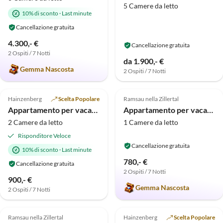
5 Camere da letto
10% di sconto
·
Last minute
Cancellazione gratuita
4.300,- €
Cancellazione gratuita
2 Ospiti / 7 Notti
da 1.900,- €
Gemma Nascosta
2 Ospiti / 7 Notti
Annuncio in
4.9
(10)
Alto
5.0
(9)
Hainzenberg
Scelta Popolare
Ramsau nella Zillertal
Appartamento per vacanze Linda
Appartamento per vacanze Appartamento Heim - Tipo B
2 Camere da letto
1 Camere da letto
Risponditore Veloce
Cancellazione gratuita
10% di sconto
·
Last minute
780,- €
Cancellazione gratuita
2 Ospiti / 7 Notti
900,- €
Gemma Nascosta
2 Ospiti / 7 Notti
Annuncio in
4.9
(4)
5.0
(3)
Alto
Ramsau nella Zillertal
Hainzenberg
Scelta Popolare