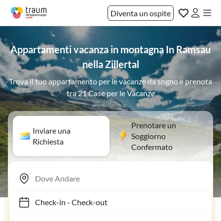
Diventa un ospite
Appartamenti vacanza in montagna In Ramsau
nella Zillertal
Trova il tuo appartamento per le vacanze da sogno e prenota
tra 21 Case per le Vacanze
Prenotare un
Inviare una
Soggiorno
Richiesta
Confermato
Check-in
-
Check-out