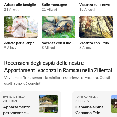
Adatto alle famiglie
Sulle montagne
Vacanza sulla neve
21 Alloggi
21 Alloggi
18 Alloggi
Adatto per allergici
Vacanza con il tuo animale domestico
Vacanza con il tuo cane
9 Alloggi
8 Alloggi
8 Alloggi
Recensioni degli ospiti delle nostre
Appartamenti vacanza In Ramsau nella Zillertal
Vogliamo offrirti sempre la migliore esperienza di vacanza. Questi
ospiti sono già convinti.
RAMSAU NELLA
RAMSAU NELLA
ZILLERTAL
ZILLERTAL
Appartamento
Capanna alpina
per vacanze
Capanna Feldl