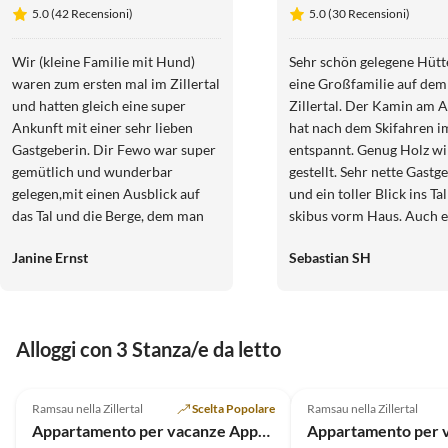
Ramona
5.0 (42 Recensioni)
5.0 (30 Recensioni)
Wir (kleine Familie mit Hund)
Sehr schön gelegene Hütt
waren zum ersten mal im Zillertal
eine Großfamilie auf dem
und hatten gleich eine super
Zillertal. Der Kamin am 
Ankunft mit einer sehr lieben
hat nach dem Skifahren 
Gastgeberin. Dir Fewo war super
entspannt. Genug Holz wi
gemütlich und wunderbar
gestellt. Sehr nette Gastg
gelegen,mit einen Ausblick auf
und ein toller Blick ins Ta
das Tal und die Berge, dem man
skibus vorm Haus. Auch e
nur von Postkarten kennt. Die
Skischuhheizung ist im Ha
Janine Ernst
Sebastian SH
Ausstattung ließ keine Wünsche
Gerne wieder
übrig. Wir haben viele gute
Ausflugsideen bekommen und
schöne Gespräche geführt, mit
Alloggi con 3 Stanza/e da letto
der Gastgeberin. Es blieben keine
Annuncio in
Wünsche über. Auch unser Hund
5.0
(10)
Alto
5.0
(5)
wurde lieb empfangen und für
Ramsau nella Zillertal
Scelta Popolare
Ramsau nella Zillertal
Super ospite
Kinder gibt es Spielsachen und
Appartamento per vacanze Appart "Sonnenschein"
Tischtennisplatte. Wir kommen