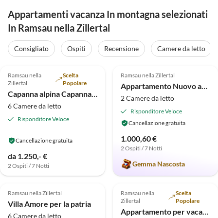
Appartamenti vacanza In montagna selezionati
In Ramsau nella Zillertal
Consigliato
Ospiti
Recensione
Camere da letto
Annuncio in
Annuncio in
5.0
(30)
Alto
5.0
(17)
Alto
Ramsau nella
Scelta
Ramsau nella Zillertal
Zillertal
Popolare
Appartamento Nuovo appartamento Josef
Capanna alpina Capanna Feldl
2 Camere da letto
6 Camere da letto
Risponditore Veloce
Risponditore Veloce
Cancellazione gratuita
1.000,60 €
Cancellazione gratuita
2 Ospiti / 7 Notti
da 1.250,- €
Gemma Nascosta
2 Ospiti / 7 Notti
Annuncio in
Annuncio in
4.8
(10)
Alto
5.0
(10)
Alto
Ramsau nella Zillertal
Ramsau nella
Scelta
Super ospite
Zillertal
Popolare
Villa Amore per la patria
Appartamento per vacanze Appart "Sonnenschein"
6 Camere da letto