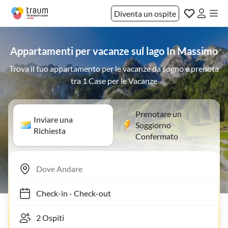
Diventa un ospite
Appartamenti per vacanze sul lago In Massimo
Trova il tuo appartamento per le vacanze da sogno e prenota
tra 1 Case per le Vacanze
Prenotare un
Inviare una
Soggiorno
Richiesta
Confermato
Check-in
-
Check-out