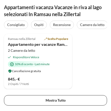
Appartamenti vacanza Vacanze in riva al lago
selezionati In Ramsau nella Zillertal
Consigliato
Ospiti
Recensione
Camere da letto
5.0
(42)
Ramsau nella Zillertal
Scelta Popolare
Appartamento per vacanze Ramona
2 Camere da letto
Risponditore Veloce
10% di sconto
·
Last minute
Cancellazione gratuita
845,- €
2 Ospiti / 7 Notti
Mostra Tutto