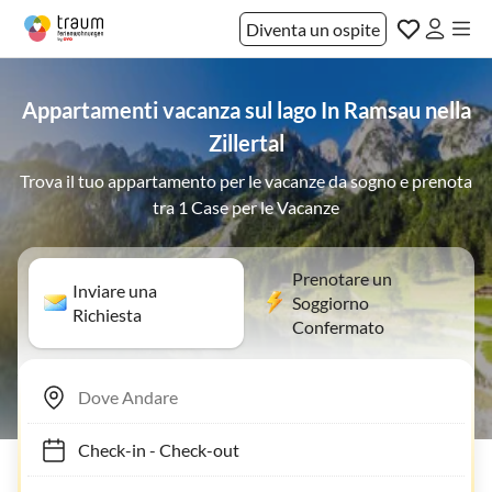
Diventa un ospite
Appartamenti vacanza sul lago In Ramsau nella
Zillertal
Trova il tuo appartamento per le vacanze da sogno e prenota
tra 1 Case per le Vacanze
Prenotare un
Inviare una
Soggiorno
Richiesta
Confermato
Check-in
-
Check-out