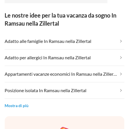
gibt es Spielsachen und Tischtennisplatte. Wir
kommen gerne wieder. Es war alles sehr liebevoll uns
Le nostre idee per la tua vacanza da sogno In
herzlich. LG
Ramsau nella Zillertal
Adatto alle famiglie In Ramsau nella Zillertal
Adatto per allergici In Ramsau nella Zillertal
Appartamenti vacanze economici In Ramsau nella Zillertal
Posizione isolata In Ramsau nella Zillertal
Mostra di più