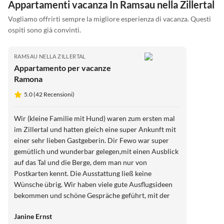
Appartamenti vacanza In Ramsau nella Zillertal
Vogliamo offrirti sempre la migliore esperienza di vacanza. Questi
ospiti sono già convinti.
RAMSAU NELLA ZILLERTAL
Appartamento per vacanze
Ramona
5.0 (42 Recensioni)
Wir (kleine Familie mit Hund) waren zum ersten mal
im Zillertal und hatten gleich eine super Ankunft mit
einer sehr lieben Gastgeberin. Dir Fewo war super
gemütlich und wunderbar gelegen,mit einen Ausblick
auf das Tal und die Berge, dem man nur von
Postkarten kennt. Die Ausstattung ließ keine
Wünsche übrig. Wir haben viele gute Ausflugsideen
bekommen und schöne Gespräche geführt, mit der
Gastgeberin. Es blieben keine Wünsche über. Auch
Janine Ernst
unser Hund wurde lieb empfangen und für Kinder