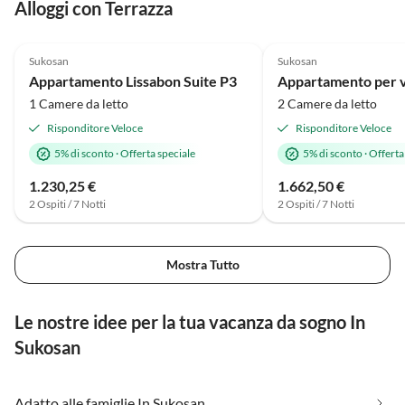
Alloggi con Terrazza
Annuncio in
4.8
(2)
Alto
5.0
(1)
Sukosan
Sukosan
Vacanza al mare
Appartamento Lissabon Suite P3
1 Camere da letto
2 Camere da letto
Risponditore Veloce
Risponditore Veloce
5% di sconto
·
Offerta speciale
5% di sconto
·
Offerta
1.230,25 €
1.662,50 €
2 Ospiti / 7 Notti
2 Ospiti / 7 Notti
Mostra Tutto
Le nostre idee per la tua vacanza da sogno In
Sukosan
Adatto alle famiglie In Sukosan