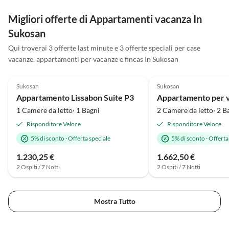
Migliori offerte di Appartamenti vacanza In
Sukosan
Qui troverai 3 offerte last minute e 3 offerte speciali per case
vacanze, appartamenti per vacanze e fincas In Sukosan
Annuncio in
4.8
(2)
Alto
5.0
(1)
Sukosan
Sukosan
Vacanza al mare
Appartamento Lissabon Suite P3
1 Camere da letto· 1 Bagni
2 Camere da letto· 2 B
Risponditore Veloce
Risponditore Veloce
5% di sconto
·
Offerta speciale
5% di sconto
·
Offerta
1.230,25 €
1.662,50 €
2 Ospiti / 7 Notti
2 Ospiti / 7 Notti
Mostra Tutto