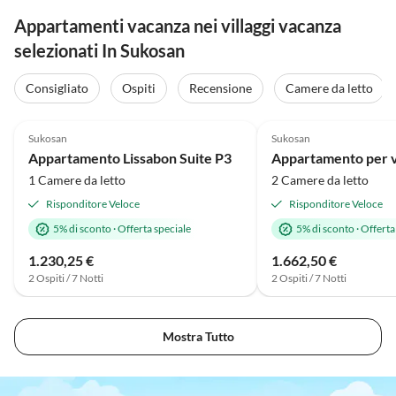
Appartamenti vacanza nei villaggi vacanza
selezionati In Sukosan
Consigliato
Ospiti
Recensione
Camere da letto
Annuncio in
4.8
(2)
Alto
5.0
(1)
Sukosan
Sukosan
Vacanza al mare
Appartamento Lissabon Suite P3
1 Camere da letto
2 Camere da letto
Risponditore Veloce
Risponditore Veloce
5% di sconto
·
Offerta speciale
5% di sconto
·
Offerta
1.230,25 €
1.662,50 €
2 Ospiti / 7 Notti
2 Ospiti / 7 Notti
Mostra Tutto