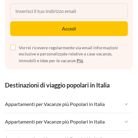
Accedi
Vorrei ricevere regolarmente via email informazioni
esclusive e personalizzate relative a case vacanze,
immobili e idee per le vacanze
Più
Destinazioni di viaggio popolari in Italia
Appartamenti per Vacanze più Popolari in Italia
Appartamenti per Vacanze in Italia
Appartamenti per Vacanze più Popolari in Italia
Appartamenti per Vacanze in Liguria