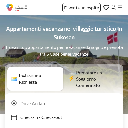
Diventa un ospite
Appartamenti vacanza nel villaggio turistico In
Sukosan
Trova il tuo appartamento per le vacanze da sogno e prenota
tra 5 Case per le Vacanze
Prenotare un
Inviare una
Soggiorno
Richiesta
Confermato
Check-in
-
Check-out