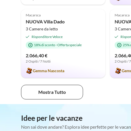
5.0
(2)
5.0
Macarsca
Macarsca
NUOVA Villa Dado
NUOVA V
3 Camere da letto
3 Camere
Risponditore Veloce
Rispon
18% di sconto
·
Offerta speciale
25% 
2.066,40 €
2.066,4
2 Ospiti / 7 Notti
2 Ospiti / 
Gemma Nascosta
Gemm
Mostra Tutto
Idee per le vacanze
Non sai dove andare? Esplora idee perfette per le vacan