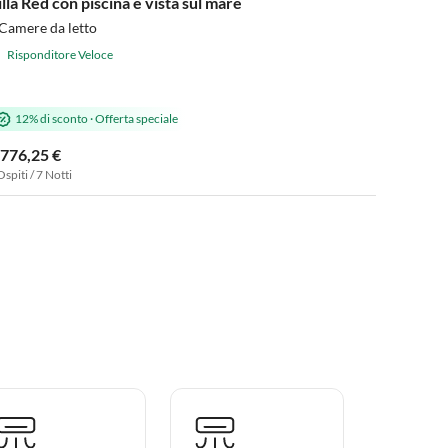
illa Red con piscina e vista sul mare
Camere da letto
Risponditore Veloce
12% di sconto
·
Offerta speciale
.776,25 €
Ospiti / 7 Notti