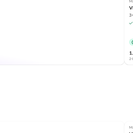
Ma
V
3 
1
2 
Ma