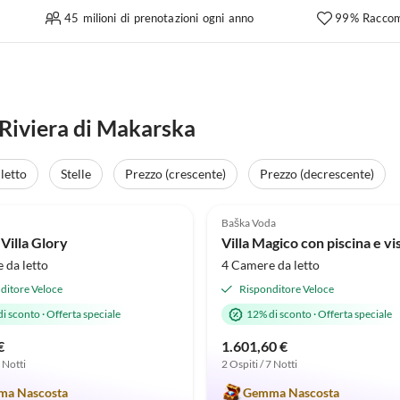
45 milioni di prenotazioni ogni anno
99% Raccom
l Riviera di Makarska
letto
Stelle
Prezzo (crescente)
Prezzo (decrescente)
(6)
5.0
(4)
Baška Voda
Villa Glory
Villa Magico con piscina e v
 da letto
4 Camere da letto
ditore Veloce
Risponditore Veloce
di sconto
·
Offerta speciale
12% di sconto
·
Offerta speciale
€
1.601,60 €
7 Notti
2 Ospiti / 7 Notti
a Nascosta
Gemma Nascosta