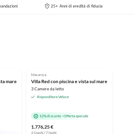
andazioni
25+ Anni di eredità di fiducia
5.0
(3)
Macarsca
ista mare
Villa Red con piscina e vista sul mare
3 Camere da letto
Risponditore Veloce
12% di sconto
·
Offerta speciale
1.776,25 €
2 Ospiti / 7 Notti