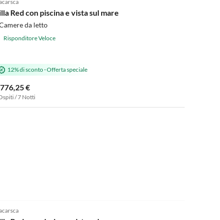
carsca
illa Red con piscina e vista sul mare
Camere da letto
Risponditore Veloce
12% di sconto
·
Offerta speciale
.776,25 €
Ospiti / 7 Notti
5.0
(3)
carsca