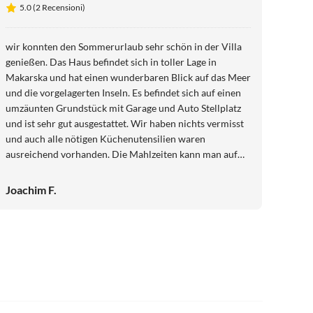
5.0 (2 Recensioni)
wir konnten den Sommerurlaub sehr schön in der Villa
genießen. Das Haus befindet sich in toller Lage in
Makarska und hat einen wunderbaren Blick auf das Meer
und die vorgelagerten Inseln. Es befindet sich auf einen
umzäunten Grundstück mit Garage und Auto Stellplatz
und ist sehr gut ausgestattet. Wir haben nichts vermisst
und auch alle nötigen Küchenutensilien waren
ausreichend vorhanden. Die Mahlzeiten kann man auf
der großen überdachten Terrasse mit Blick auf das Meer
genießen. Es ist auch eine Grillstelle und ein großer
Joachim F.
beheizter Pool und Sonnenliegen und Sonnenschirme
vorhanden. Wir hatten einen super Urlaub, mit wirklich
sehr freundlichen Vermietern. Danke auch an die
Agentur maduholiday bei der Beratung und bei der Hilfe
bei der Anreise.
5.0
(3)