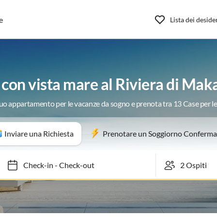
e
Lista dei deside
e con vista mare al Riviera di Mak
 tuo appartamento per le vacanze da sogno e prenota tra 13 Case per l
Inviare una Richiesta
Prenotare un Soggiorno Conferma
Check-in
-
Check-out