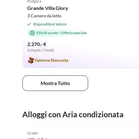
Podgora
Grande Villa Glory
3 Camere da letto
Risponditore Veloce
15% di sconto
·
Offerta speciale
2.270,- €
2 Ospiti / 7 Notti
Gemma Nascosta
Mostra Tutto
Alloggi con Aria condizionata
5.0
(7)
Grado