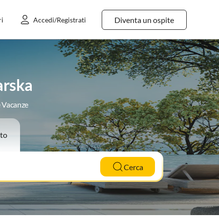
Diventa un ospite
ri
Accedi/Registrati
arska
e Vacanze
to
Cerca