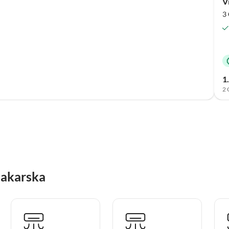
V
3 
1
2 
 Makarska