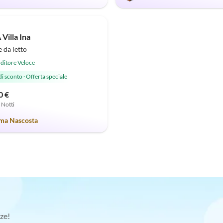
(1)
illa Ina
 da letto
ditore Veloce
di sconto
·
Offerta speciale
0 €
7 Notti
a Nascosta
ze!