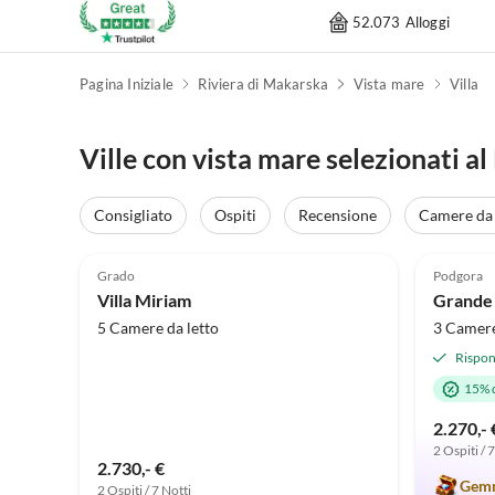
52.073 Alloggi
Pagina Iniziale
Riviera di Makarska
Vista mare
Villa
Ville con vista mare selezionati a
Consigliato
Ospiti
Recensione
Camere da 
5.0
(7)
5.0
Grado
Podgora
Villa Miriam
Grande 
5 Camere da letto
3 Camere
Rispon
15% 
2.270,- 
2 Ospiti / 
2.730,- €
Gemm
2 Ospiti / 7 Notti