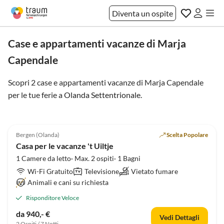
Diventa un ospite
Case e appartamenti vacanze di Marja
Capendale
Scopri 2 case e appartamenti vacanze di Marja Capendale
per le tue ferie a
Olanda Settentrionale
.
4.8
(1)
Bergen (Olanda)
Scelta Popolare
Casa per le vacanze 't Uiltje
1 Camere da letto· Max. 2 ospiti· 1 Bagni
Wi-Fi Gratuito
Televisione
Vietato fumare
Animali e cani su richiesta
Risponditore Veloce
da 940,- €
Vedi Dettagli
2 Ospiti / 7 Notti