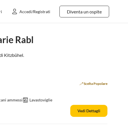
Diventa un ospite
ri
Accedi/Registrati
rie Rabl
 di Kitzbühel
.
Scelta Popolare
cani ammessi
Lavastoviglie
Vedi Dettagli