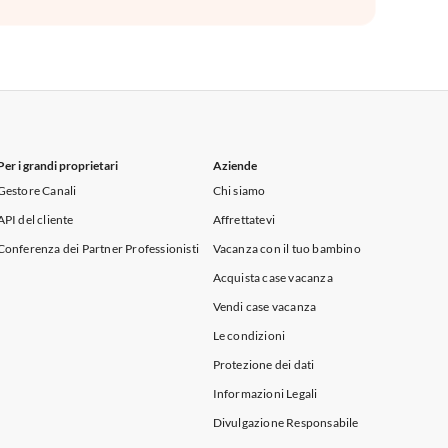
Per i grandi proprietari
Aziende
Gestore Canali
Chi siamo
API del cliente
Affrettatevi
Conferenza dei Partner Professionisti
Vacanza con il tuo bambino
Acquista case vacanza
Vendi case vacanza
Le condizioni
Protezione dei dati
Informazioni Legali
Divulgazione Responsabile