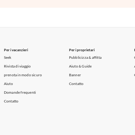
Per i vacanzieri
Per i proprietari
Seek
Pubblicizza & affitta
Rivista di viaggio
Aiuto & Guide
prenota in modo sicuro
Banner
Aiuto
Contatto
Domande frequenti
Contatto