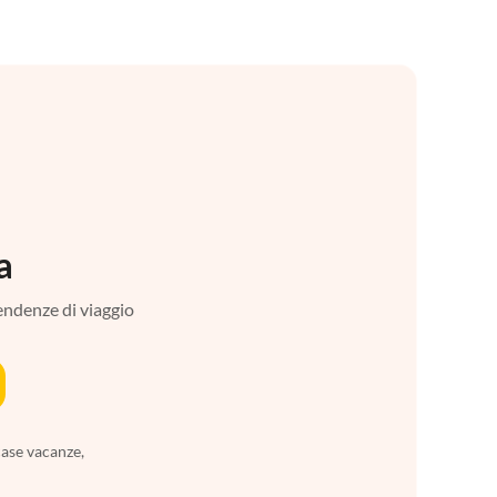
a
tendenze di viaggio
case vacanze,