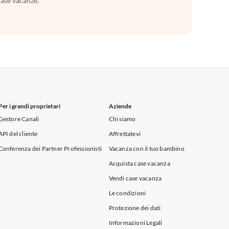
case vacanze,
Per i grandi proprietari
Aziende
Gestore Canali
Chi siamo
API del cliente
Affrettatevi
Conferenza dei Partner Professionisti
Vacanza con il tuo bambino
Acquista case vacanza
Vendi case vacanza
Le condizioni
Protezione dei dati
Informazioni Legali