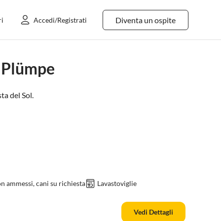
Diventa un ospite
ri
Accedi/Registrati
a Plümpe
ta del Sol
.
n ammessi, cani su richiesta
Lavastoviglie
Vedi Dettagli