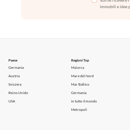
Vorrei ricevere r
immobili e idee 
Paese
Regioni Top
Germania
Maiorca
Austria
Mare del Nord
Svizzera
Mar Baltico
Reino Unido
Germania
USA
in tutto il mondo
Metropoli