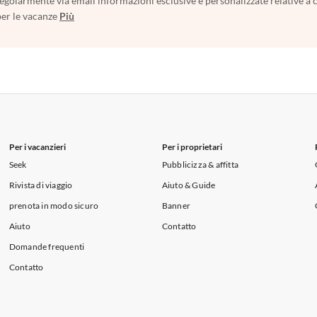
egolarmente via email informazioni esclusive e personalizzate relative a 
per le vacanze
Più
Per i vacanzieri
Per i proprietari
Seek
Pubblicizza & affitta
Rivista di viaggio
Aiuto & Guide
prenota in modo sicuro
Banner
Aiuto
Contatto
Domande frequenti
Contatto