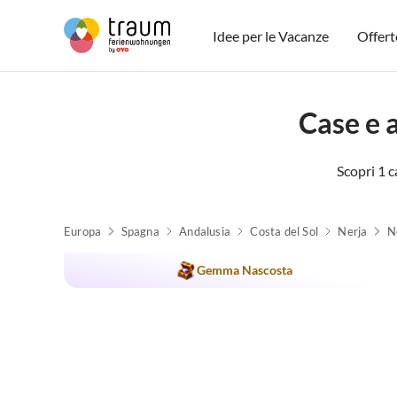
Idee per le Vacanze
Offert
Case e 
Scopri 1 c
Europa
Spagna
Andalusia
Costa del Sol
Nerja
Annuncio in
N
Alto
Gemma Nascosta