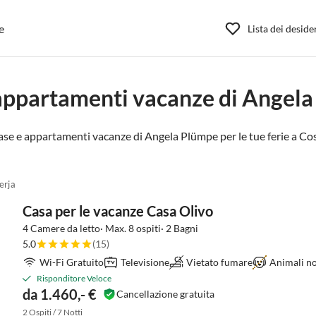
e
Lista dei deside
appartamenti vacanze di Angel
ase e appartamenti vacanze di Angela Plümpe per le tue ferie a
Cos
erja
Casa per le vacanze Casa Olivo
4 Camere da letto· Max. 8 ospiti· 2 Bagni
5.0
(15)
Wi-Fi Gratuito
Televisione
Vietato fumare
Animali no
Risponditore Veloce
da 1.460,- €
Cancellazione gratuita
2 Ospiti / 7 Notti