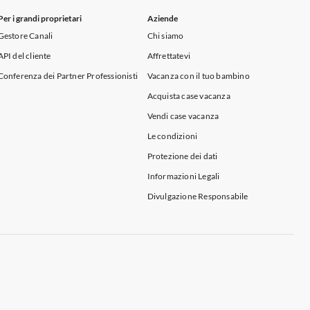
Per i grandi proprietari
Aziende
Gestore Canali
Chi siamo
API del cliente
Affrettatevi
Conferenza dei Partner Professionisti
Vacanza con il tuo bambino
Acquista case vacanza
Vendi case vacanza
Le condizioni
Protezione dei dati
Informazioni Legali
Divulgazione Responsabile