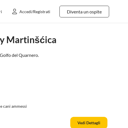
Diventa un ospite
ri
Accedi/Registrati
cy Martinšćica
Golfo del Quarnero
.
 e cani ammessi
Vedi Dettagli