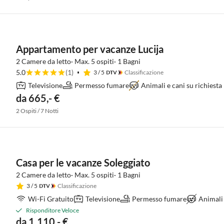
Appartamento per vacanze Lucija
2 Camere da letto· Max. 5 ospiti· 1 Bagni
5.0
(1)
3
/ 5
Classificazione
Televisione
Permesso fumare
Animali e cani su richiesta
da 665,- €
2 Ospiti / 7 Notti
Casa per le vacanze Soleggiato
2 Camere da letto· Max. 5 ospiti· 1 Bagni
3
/ 5
Classificazione
Wi-Fi Gratuito
Televisione
Permesso fumare
Animali
Risponditore Veloce
da 1.110,- €