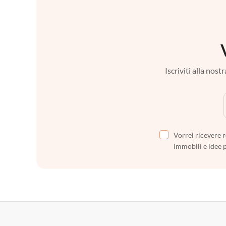
Iscriviti alla nos
Vorrei ricevere r
immobili e idee 