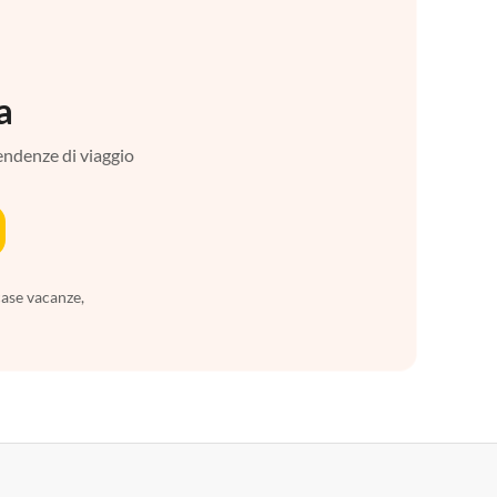
a
tendenze di viaggio
case vacanze,