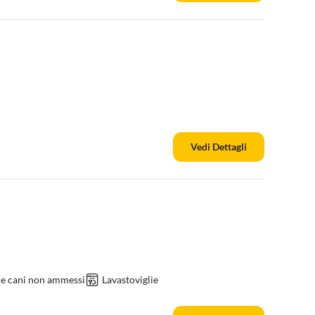
Vedi Dettagli
 e cani non ammessi
Lavastoviglie