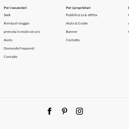
Per i vacanzieri
Per i proprietari
Seek
Pubblicizza & affitta
Rivista di viaggio
Aiuto & Guide
prenota in modo sicuro
Banner
Aiuto
Contatto
Domande frequenti
Contatto