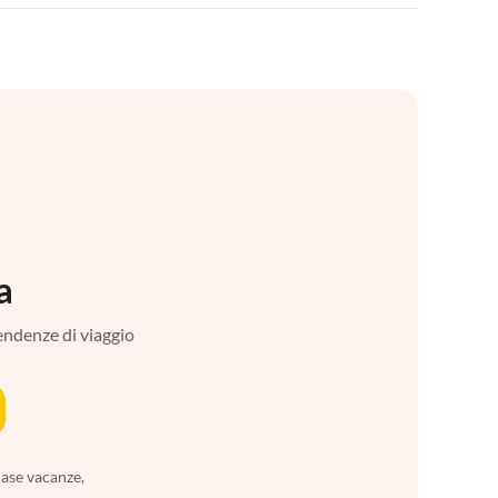
a
tendenze di viaggio
case vacanze,