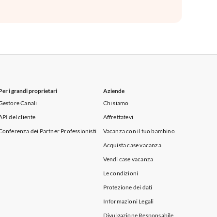
Per i grandi proprietari
Aziende
Gestore Canali
Chi siamo
API del cliente
Affrettatevi
Conferenza dei Partner Professionisti
Vacanza con il tuo bambino
Acquista case vacanza
Vendi case vacanza
Le condizioni
Protezione dei dati
Informazioni Legali
Divulgazione Responsabile