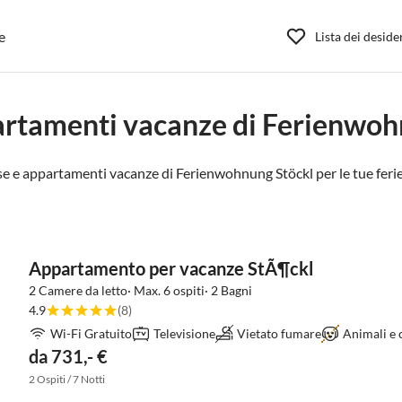
e
Lista dei deside
artamenti vacanze di Ferienwoh
se e appartamenti vacanze di Ferienwohnung Stöckl per le tue ferie
Appartamento per vacanze StÃ¶ckl
2 Camere da letto· Max. 6 ospiti· 2 Bagni
4.9
(8)
Wi-Fi Gratuito
Televisione
Vietato fumare
Animali e c
da 731,- €
2 Ospiti / 7 Notti