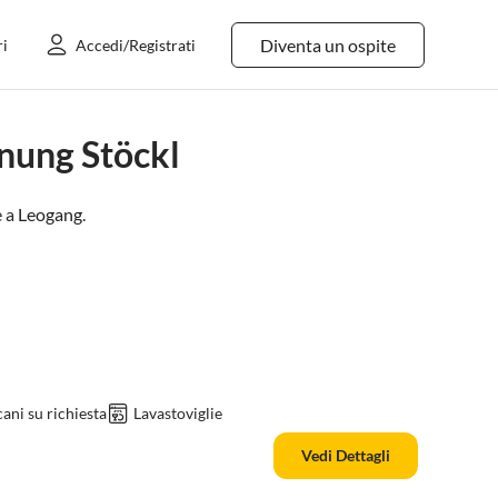
Diventa un ospite
ri
Accedi/Registrati
nung Stöckl
 a
Leogang
.
ani su richiesta
Lavastoviglie
Vedi Dettagli