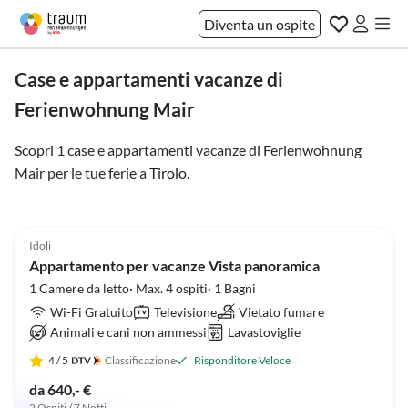
Diventa un ospite
Case e appartamenti vacanze di
Ferienwohnung Mair
Scopri 1 case e appartamenti vacanze di Ferienwohnung
Mair per le tue ferie a
Tirolo
.
5.0
(2)
Idoli
Appartamento per vacanze Vista panoramica
1 Camere da letto· Max. 4 ospiti· 1 Bagni
Wi-Fi Gratuito
Televisione
Vietato fumare
Animali e cani non ammessi
Lavastoviglie
4
/ 5
Classificazione
Risponditore Veloce
da 640,- €
2 Ospiti / 7 Notti