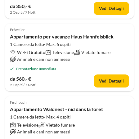
da 350,- €
Vedi Dettagli
2 Ospiti / 7 Notti
Erfweiler
Appartamento per vacanze Haus Hahnfelsblick
1 Camere da letto· Max. 6 ospiti
Wi-Fi Gratuito
Televisione
Vietato fumare
Animali e cani non ammessi
Prenotazione Immediata
da 560,- €
Vedi Dettagli
2 Ospiti / 7 Notti
Fischbach
Appartamento Waldnest - nid dans la forêt
1 Camere da letto· Max. 4 ospiti
Televisione
Vietato fumare
Animali e cani non ammessi