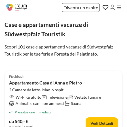
Diventa un ospite
Case e appartamenti vacanze di
Südwestpfalz Touristik
Scopri 101 case e appartamenti vacanze di Südwestpfalz
Touristik per le tue ferie a
Foresta del Palatinato
.
Fischbach
Appartamento Casa di Anna e Pietro
2 Camere da letto· Max. 6 ospiti
Wi-Fi Gratuito
Televisione
Vietato fumare
Animali e cani non ammessi
Sauna
Prenotazione Immediata
da 540,- €
Vedi Dettagli
2 Ospiti / 7 Notti