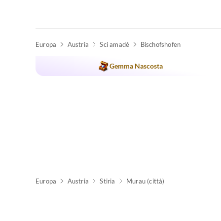
Europa
Austria
Sci amadé
Bischofshofen
Annuncio in
Alto
Gemma Nascosta
Europa
Austria
Stiria
Murau (città)
Annuncio in
Alto