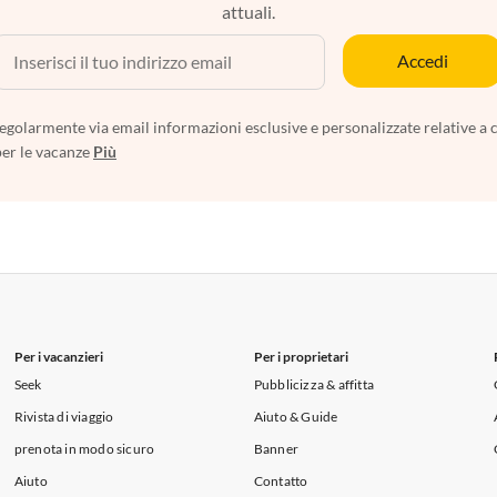
attuali.
Accedi
egolarmente via email informazioni esclusive e personalizzate relative a 
per le vacanze
Più
Per i vacanzieri
Per i proprietari
Seek
Pubblicizza & affitta
Rivista di viaggio
Aiuto & Guide
prenota in modo sicuro
Banner
Aiuto
Contatto