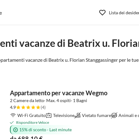
e
Lista dei deside
nti vacanze di Beatrix u. Flori
ppartamenti vacanze di Beatrix u. Florian Stanggassinger per le tue 
Appartamento per vacanze Wegmo
2 Camere da letto· Max. 4 ospiti· 1 Bagni
4.9
(4)
Wi-Fi Gratuito
Televisione
Vietato fumare
Animali e
Risponditore Veloce
15% di sconto
·
Last minute
da 688,10 €