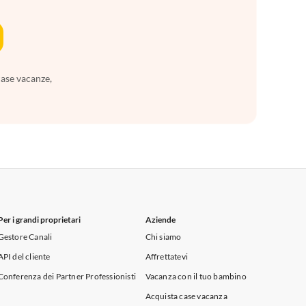
case vacanze,
Per i grandi proprietari
Aziende
Gestore Canali
Chi siamo
API del cliente
Affrettatevi
Conferenza dei Partner Professionisti
Vacanza con il tuo bambino
Acquista case vacanza