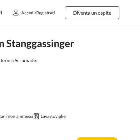
Diventa un ospite
ri
Accedi/Registrati
an Stanggassinger
ferie a
Sci amadé
.
 cani non ammessi
Lavastoviglie