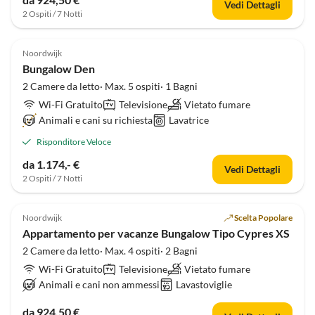
Vedi Dettagli
2 Ospiti / 7 Notti
Noordwijk
Bungalow Den
2 Camere da letto· Max. 5 ospiti· 1 Bagni
Wi-Fi Gratuito
Televisione
Vietato fumare
Animali e cani su richiesta
Lavatrice
Risponditore Veloce
da 1.174,- €
Vedi Dettagli
2 Ospiti / 7 Notti
Noordwijk
Scelta Popolare
Appartamento per vacanze Bungalow Tipo Cypres XS
2 Camere da letto· Max. 4 ospiti· 2 Bagni
Wi-Fi Gratuito
Televisione
Vietato fumare
Animali e cani non ammessi
Lavastoviglie
da 924,50 €