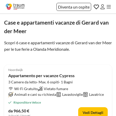
Diventa un ospite
Case e appartamenti vacanze di Gerard van
der Meer
Scopri 6 case e appartamenti vacanze di Gerard van der Meer
per le tue ferie a
Olanda Meridionale
.
4.3
(3)
Noordwijk
Appartamento per vacanze Cypress
3 Camere da letto· Max. 6 ospiti· 1 Bagni
Wi-Fi Gratuito
Vietato fumare
Animali e cani su richiesta
Lavastoviglie
Lavatrice
Risponditore Veloce
da 966,50 €
Vedi Dettagli
2 Ospiti / 7 Notti