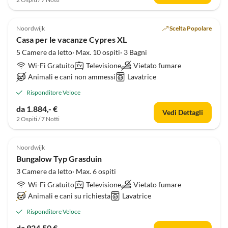
Noordwijk
Scelta Popolare
Casa per le vacanze Cypres XL
5 Camere da letto· Max. 10 ospiti· 3 Bagni
Wi-Fi Gratuito
Televisione
Vietato fumare
Animali e cani non ammessi
Lavatrice
Risponditore Veloce
da 1.884,- €
Vedi Dettagli
2 Ospiti / 7 Notti
Noordwijk
Bungalow Typ Grasduin
3 Camere da letto· Max. 6 ospiti
Wi-Fi Gratuito
Televisione
Vietato fumare
Animali e cani su richiesta
Lavatrice
Risponditore Veloce
da 924,50 €