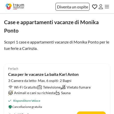
Diventa un ospite
Case e appartamenti vacanze di Monika
Ponto
Scopri 1 case e appartamenti vacanze di Monika Ponto per le
tue ferie a
Carinzia
.
Tour
virtuale
Annuncio in
5.0
(17)
Alto
Ferlach
Super ospite
Casa per le vacanze La baita Karl Anton
3 Camere da letto· Max. 6 ospiti· 2 Bagni
Wi-Fi Gratuito
Televisione
Vietato fumare
Animali e cani su richiesta
Sauna
Risponditore Veloce
Cancellazione gratuita