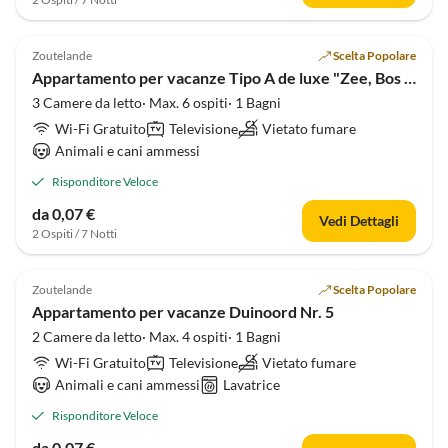
3.5
(2)
Zoutelande
Scelta Popolare
Appartamento per vacanze Tipo A de luxe "Zee, Bos en Duin" Zoutelande
3 Camere da letto· Max. 6 ospiti· 1 Bagni
Wi-Fi Gratuito
Televisione
Vietato fumare
Animali e cani ammessi
Risponditore Veloce
da 0,07 €
Vedi Dettagli
2 Ospiti / 7 Notti
5.0
(1)
Zoutelande
Scelta Popolare
Appartamento per vacanze Duinoord Nr. 5
2 Camere da letto· Max. 4 ospiti· 1 Bagni
Wi-Fi Gratuito
Televisione
Vietato fumare
Animali e cani ammessi
Lavatrice
Risponditore Veloce
da 0,07 €