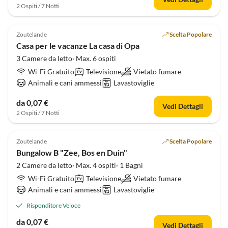
2 Ospiti / 7 Notti
Zoutelande
Scelta Popolare
Casa per le vacanze La casa di Opa
3 Camere da letto· Max. 6 ospiti
Wi-Fi Gratuito
Televisione
Vietato fumare
Animali e cani ammessi
Lavastoviglie
da 0,07 €
Vedi Dettagli
2 Ospiti / 7 Notti
Zoutelande
Scelta Popolare
Bungalow B "Zee, Bos en Duin"
2 Camere da letto· Max. 4 ospiti· 1 Bagni
Wi-Fi Gratuito
Televisione
Vietato fumare
Animali e cani ammessi
Lavastoviglie
Risponditore Veloce
da 0,07 €
Vedi Dettagli