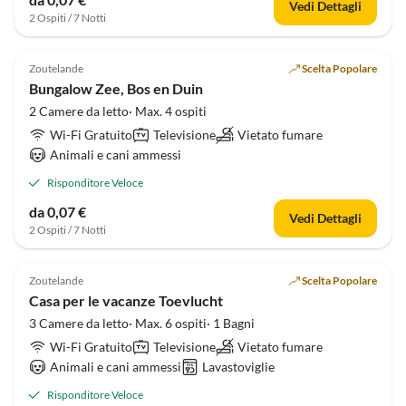
Vedi Dettagli
2 Ospiti / 7 Notti
4.8
(1)
Zoutelande
Scelta Popolare
Bungalow Zee, Bos en Duin
2 Camere da letto· Max. 4 ospiti
Wi-Fi Gratuito
Televisione
Vietato fumare
Animali e cani ammessi
Risponditore Veloce
da 0,07 €
Vedi Dettagli
2 Ospiti / 7 Notti
4.0
(1)
Zoutelande
Scelta Popolare
Casa per le vacanze Toevlucht
3 Camere da letto· Max. 6 ospiti· 1 Bagni
Wi-Fi Gratuito
Televisione
Vietato fumare
Animali e cani ammessi
Lavastoviglie
Risponditore Veloce