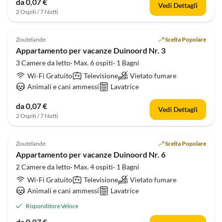
da 0,07 €
Vedi Dettagli
2 Ospiti / 7 Notti
Zoutelande
Scelta Popolare
Appartamento per vacanze Duinoord Nr. 3
3 Camere da letto· Max. 6 ospiti· 1 Bagni
Wi-Fi Gratuito
Televisione
Vietato fumare
Animali e cani ammessi
Lavatrice
da 0,07 €
Vedi Dettagli
2 Ospiti / 7 Notti
Zoutelande
Scelta Popolare
Appartamento per vacanze Duinoord Nr. 6
2 Camere da letto· Max. 4 ospiti· 1 Bagni
Wi-Fi Gratuito
Televisione
Vietato fumare
Animali e cani ammessi
Lavatrice
Risponditore Veloce
da 0,07 €