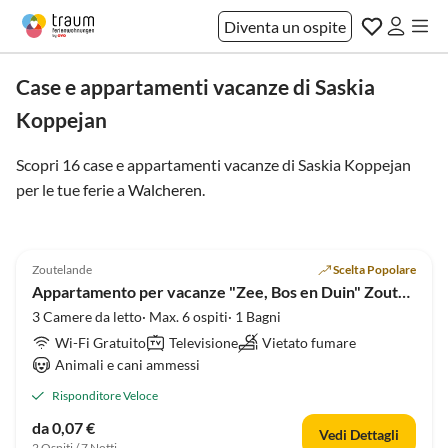
Diventa un ospite
Case e appartamenti vacanze di Saskia
Koppejan
Scopri 16 case e appartamenti vacanze di Saskia Koppejan
per le tue ferie a
Walcheren
.
3.9
(2)
Zoutelande
Scelta Popolare
Appartamento per vacanze "Zee, Bos en Duin" Zoutelande
3 Camere da letto· Max. 6 ospiti· 1 Bagni
Wi-Fi Gratuito
Televisione
Vietato fumare
Animali e cani ammessi
Risponditore Veloce
da 0,07 €
Vedi Dettagli
2 Ospiti / 7 Notti